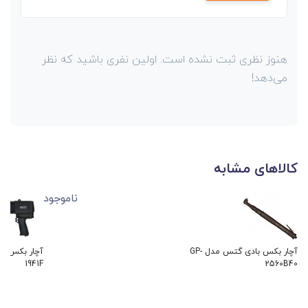
هنوز نظری ثبت نشده است. اولین نفری باشید که نظر
می‌دهد!
کالاهای مشابه
ناموجود
آچار بکس بادی گتس مدل GP-
1941F
2560B40