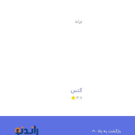
برند
گتس
4.7
بازگشت به بالا