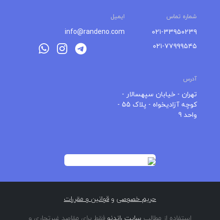
شماره تماس
ایمیل
info@randeno.com
۰۲۱-۳۳۹۵۰۲۳۹
۰۲۱-۷۷۹۹۹۵۴۵
آدرس
تهران - خیابان سپهسالار -
کوچه آزادیخواه - پلاک 55 -
واحد 9
حریم خصوصی
و
قوانین و مقررات
استفاده از مطالب
سایت راندنو
فقط برای مقاصد غیرتجاری و