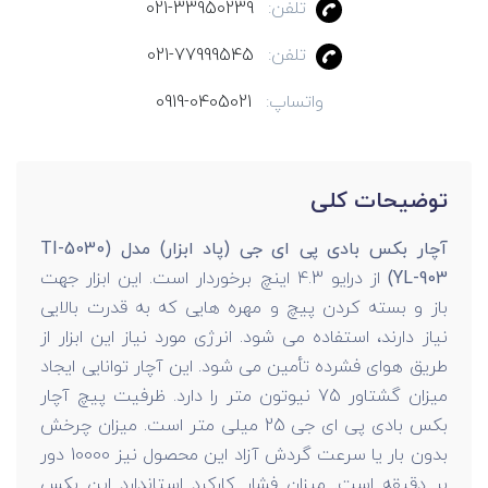
تلفن:
021-33950239
تلفن:
021-77999545
واتساپ:
0919-0405021
توضیحات کلی
آچار بکس بادی پی ای جی (پاد ابزار) مدل (TI-5030
(YL-903
از درایو 4.3 اینچ برخوردار است. این ابزار جهت
باز و بسته کردن پیچ و مهره هایی که به قدرت بالایی
نیاز دارند، استفاده می شود. انرژی مورد نیاز این ابزار از
طریق هوای فشرده تأمین می شود. این آچار توانایی ایجاد
میزان گشتاور 75 نیوتون متر را دارد. ظرفیت پیچ آچار
بکس بادی پی ای جی 25 میلی متر است. میزان چرخش
بدون بار یا سرعت گردش آزاد این محصول نیز 10000 دور
بر دقیقه است. میزان فشار کارکرد استاندارد این بکس