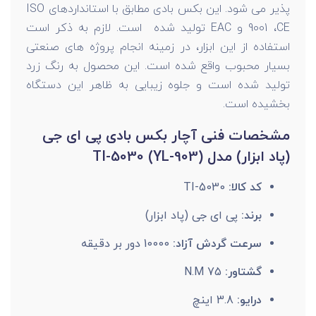
پذیر می شود. این بکس بادی مطابق با استانداردهای ISO
9001 ،CE و EAC تولید شده است. لازم به ذکر است
استفاده از این ابزار، در زمینه انجام پروژه های صنعتی
بسیار محبوب واقع شده است. این محصول به رنگ زرد
تولید شده است و جلوه زیبایی به ظاهر این دستگاه
بخشیده است.
مشخصات فنی آچار بکس بادی پی ای جی
(پاد ابزار) مدل (TI-5030 (YL-903
کد کالا:
TI-5030
برند:
پی ای جی (پاد ابزار)
سرعت گردش آزاد:
10000 دور بر دقیقه
گشتاور:
N.M 75
درایو:
3.8 اینچ