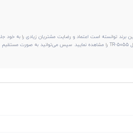
 برند توانسته است اعتماد و رضایت مشتریان زیادی را به خود جلب ک
لیست قیمت آچار بکس بادی جغجغه پی ای جی (پاد ابزار) مدل TR-5055 را مشاهده نمایید