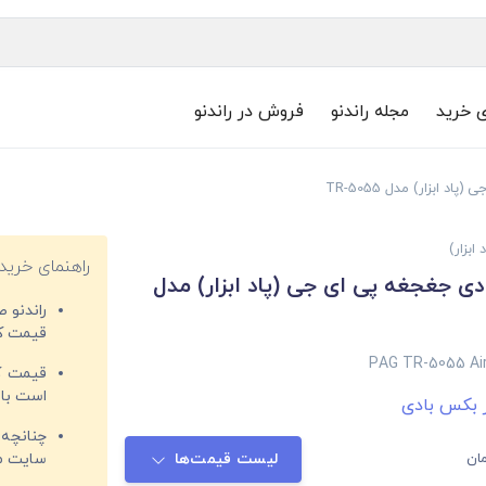
ی خرید
مجله راندنو
فروش در راندنو
 ابزار) مدل TR-5055
ابزار)
راهنمای خرید
دی جغجغه پی ای جی (پاد ابزار) مدل
راندنو 
قیمت‌ کا
PAG TR-5055 Ai
قیمت کم
است با 
 بکس بادی
چنانچه 
ان
لیست قیمت‌ها
سایت مغ