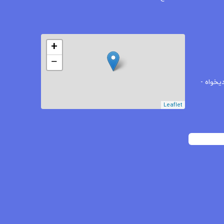
+
−
یخواه -
Leaflet