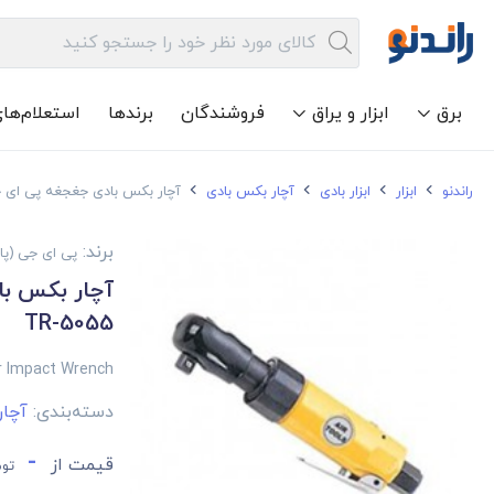
برق
ابزار و یراق
فروشندگان
برندها
استعلام‌ها
راندنو
ابزار
ابزار بادی
آچار بکس بادی
آچار بکس بادی جغجغه پی ای جی (پاد
برند:
پی ای جی (پاد 
آچار بکس با
TR-5055
r Impact Wrench
دسته‌بندی:
آچار
-
قیمت از
توم