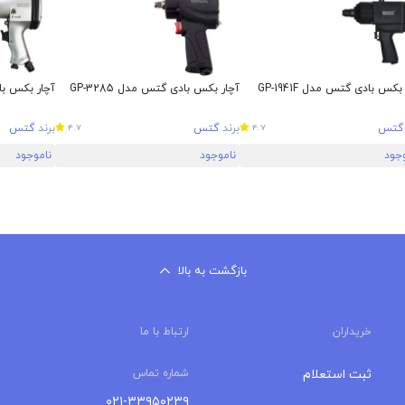
بکس بادی گتس مدل GP-1941F
آچار بکس بادی گتس مدل GP-3285
آچار بکس بادی 
گتس
برند
گتس
برند
گتس
4.7
4.7
وجود
ناموجود
ناموجود
بازگشت به بالا
خریداران
ارتباط با ما
ثبت استعلام
شماره تماس
۰۲۱-۳۳۹۵۰۲۳۹