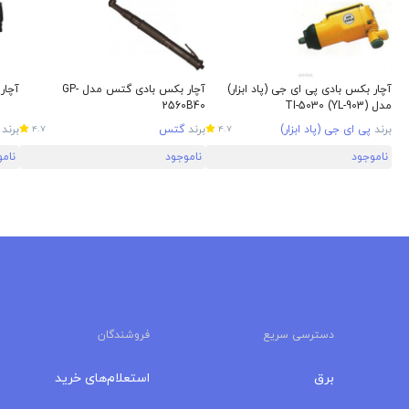
آچار بکس بادی پی ای جی (پاد ابزار)
آچار بکس بادی گتس مدل GP-
آچار 
مدل (TI-5030 (YL-903
2560B40
برند
پی ای جی (پاد ابزار)
برند
گتس
برند
4.7
4.7
ناموجود
ناموجود
نام
دسترسی سریع
فروشندگان
برق
استعلام‌های خرید