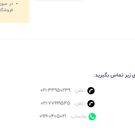
فروشگا
ی زیر تماس بگیرید:
تلفن:
021-33950239
تلفن:
021-77999545
واتساپ:
0919-0405021