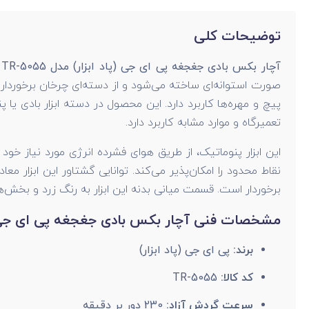
توضیحات کلی
آچار بکس بادی جغجغه پی ای جی (پاد ابزار) مدل TR-5055
ن
صورت استوانه‌ای ساخته می‌شود و از دسته‌ای چرخان برخوردار ا
پیچ و مهره‌ها کاربرد دارد. این محصول در دسته ابزار بادی یا
تعمیرگاه و موارد مشابه کاربرد دارد.
این ابزار پنوماتیک، از طریق هوای فشرده انرژی مورد نیاز 
برخوردار است. قسمت میانی بدنه این ابزار به رنگ زرد و بخش
مشخصات فنی آچار بکس بادی جغجغه پی ای جی (پاد اب
برند:
پی ای جی (پاد ابزار)
کد کالا:
TR-5055
سرعت گردش آزاد:
230 دور بر دقیقه