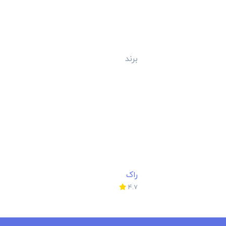
برند
راک
4.7