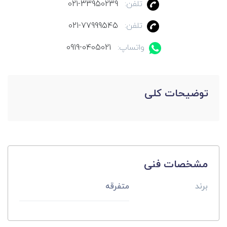
تلفن:
021-33950239
تلفن:
021-77999545
واتساپ:
0919-0405021
توضیحات کلی
مشخصات فنی
برند
متفرقه