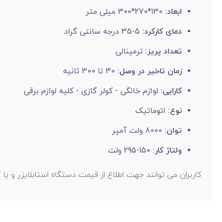
ابعاد:
130*270*300 میلی متر
دمای کارکرد:
5-35 درجه سانتی گراد
تعداد پریز:
ترمینالی
زمان تاخیر در وصل:
30 تا 300 ثانیه
کارایی:
لوازم خانگی - کولر گازی - کلیه لوازم برقی
نوع:
اتوماتیک
توان:
8000 ولت آمپر
ولتاژ کار:
150-295 ولت
کاربران می توانند جهت اطلاع از قیمت دستگاه استابلایزر و یا 