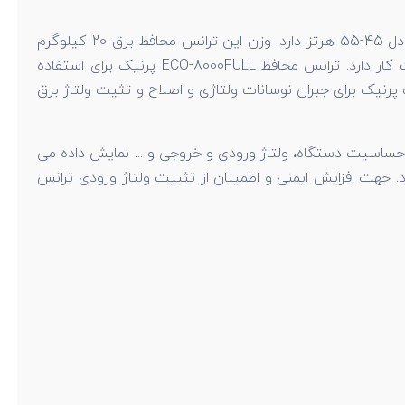
دارای جریان مجاز 32 آمپر است و و فرکانسی معادل 45-55 هرتز دارد. وزن این ترانس محافظ برق 20 کیلوگرم
می باشد و ابعادی معادل 130*270*300 میلی متر دارد. استابلایزر خانگی پرنیک در بازه دمایی 5 الی 35 درجه سانتی گراد قابلیت کار دارد. ترانس محافظ ECO-8000FULL پرنیک برای استفاده
80 ولت آمپر می باشد. از ترانس محافظ اتوماتیک پرنیک برای جبران نوسانات ولتاژی و اصلاح و تثیت ولتاژ برق
ه حساسیت دستگاه، ولتاژ ورودی و خروجی و ... نمایش داده می
. جهت افزایش ایمنی و اطمینان از تثبیت ولتاژ ورودی ترانس