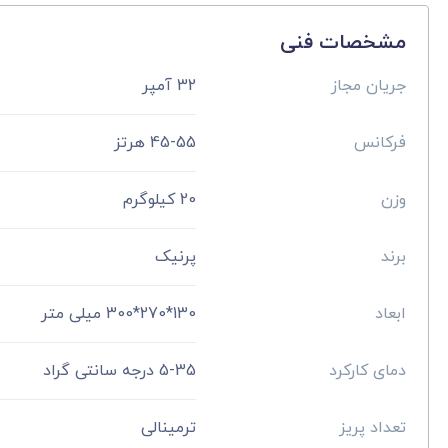
مشخصات فنی
جریان مجاز
32 آمپر
فرکانس
45-55 هرتز
وزن
20 کیلوگرم
برند
پرنیک
ابعاد
130*270*300 میلی متر
دمای کارکرد
5-35 درجه سانتی گراد
تعداد پریز
ترمینالی