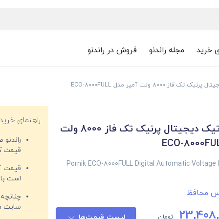
ی خرید
مجله راندنو
فروش در راندنو
فاز 8000 ولت آمپر مدل ECO-8000FULL
راهنمای خرید
ترانس اتوماتیک دیجیتال پرنیک تک فاز 8000 ولت
راندنو 
قیمت‌ کا
Pornik ECO-8000FULL Digital Automatic Voltage 
قیمت کم
است با 
نس محافظ
چنانچه 
سایت مغ
23,408,
تومان
لیست قیمت‌ها