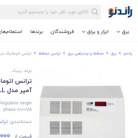
برق
ابزار و یراق
فروشندگان
برندها
استعلام‌ها
راندنو
برق
محافظ و چندراهی برق
ترانس محافظ
ترانس اتوماتیک دیجیتال پرنیک تک 
برند:
پرنیک
آمپر مدل ECO-8000FULL
Regulator single
phase 8000VA
دسته‌بندی:
ترا
000
قیمت از