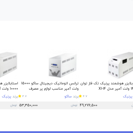
بلایزر هوشمند پرنیک تک فاز توان
ترانس اتوماتیک دیجیتال ساکو 15000
استابلایزر 
 XI-14
ولت آمپر مناسب لوازم پر مصرف
10000 ولت آمپر مدل XI-10
پرنیک
برند
ساکو
برند
پرنیک
4.7
4.7
53,350,000
49,276,500
ن
تومان
تومان