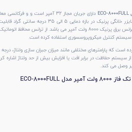
تمامی لوازم برقی منزل مانند کولر گازی مناسب می باشد. این ترانس برق پرنیک 00
ز سیستم کنترل میکروپروسسوری استفاده کرده است.
ده است که پارامترهای مختلفی مانند میزان جبران سازی ولتاژ، درج
 سیستم حفاظت در برابر افت یا افزایش بیش از حد ولتاژ اشاره کرد
ECO-8000FUL