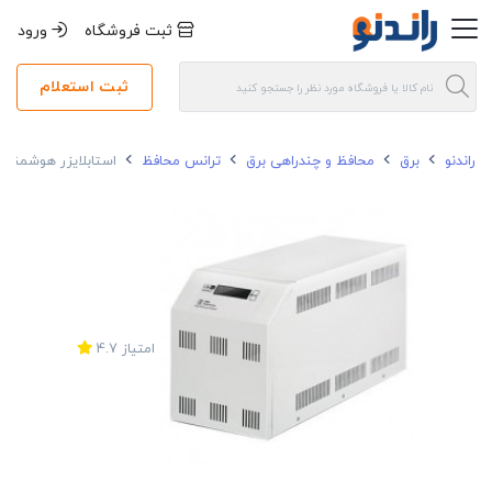
ثبت فروشگاه
ورود
ثبت استعلام
راندنو
برق
محافظ و چندراهی برق
ترانس محافظ
استابلایزر هوشمند پرنیک تک فاز 
امتیاز
4.7