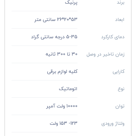
برند
پرنیک
ابعاد
53*20*26 سانتی متر
دمای کارکرد
5-35 درجه سانتی گراد
زمان تاخیر در وصل
30 تا 300 ثانیه
کارایی
کلیه لوازم برقی
نوع
اتوماتیک
توان
10000 ولت آمپر
ولتاژ ورودی
123- 153 ولت