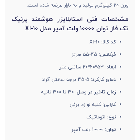
وزن 20 کیلوگرم تولید و به بازار عرضه شده است.
مشخصات فنی استابلایزر هوشمند پرنیک
تک فاز توان 10000 ولت آمپر مدل XI-10
کد کالا:
XI-10
فرکانس:
45-55 هرتز
ابعاد:
53*20*26 سانتی متر
دمای کارکرد:
5-35 درجه سانتی گراد
زمان تاخیر در وصل:
30 تا 300 ثانیه
کارایی:
کلیه لوازم برقی
نوع:
اتوماتیک
توان:
10000 ولت آمپر