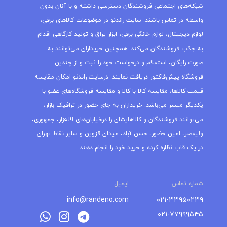
شبکه‌های اجتماعی فروشندگان دسترسی داشته و با آنان بدون
واسطه در تماس باشند. سایت راندنو در موضوعات کالاهای برقی،
لوازم دیجیتال، لوازم خانگی برقی، ابزار یراق و تولید کارگاهی اقدام
به جذب فروشندگان می‌کند. همچنین خریداران می‌توانند به
صورت رایگان، استعلام و درخواست خود را ثبت و از چندین
فروشگاه پیش‌فاکتور دریافت نمایند. درسایت راندنو امکان مقایسه
قیمت کالاها، مقایسه کالا با کالا و مقایسه فروشگاه‌های عضو با
یکدیگر میسر می‌باشد. خریداران به جای حضور در ترافیک بازار،
می‌توانند فروشندگان و کالاهایشان را درخیابان‌های لاله‌زار، جمهوری،
ولیعصر، امین حضور، حسن آباد، میدان قزوین و سایر نقاط تهران
در یک قاب نظاره کرده و خرید خود را انجام دهند.
شماره تماس
ایمیل
info@randeno.com
۰۲۱-۳۳۹۵۰۲۳۹
۰۲۱-۷۷۹۹۹۵۴۵