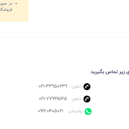
فروشگا
ی زیر تماس بگیرید:
تلفن:
021-33950239
تلفن:
021-77999545
واتساپ:
0919-0405021