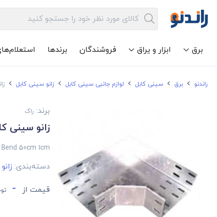
برق
ابزار و یراق
فروشندگان
برندها
استعلام‌ها
راندنو
برق
سینی کابل
لوازم جانبی سینی کابل
زانو سینی کابل
زانو
برند:
راک
زانو سینی کابل راک ع
y Bend 50cm 1cm
دسته‌بندی:
زانو
-
قیمت از
توم