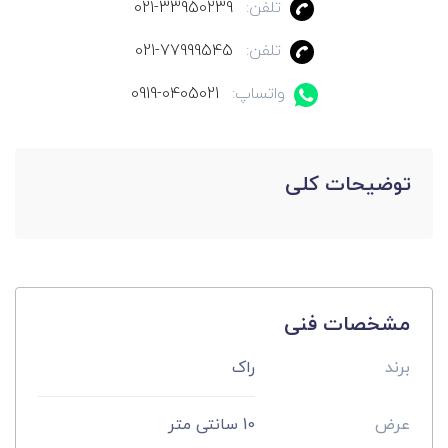
تلفن:
021-33950239
تلفن:
021-77999545
واتساپ:
0919-0405021
توضیحات کلی
مشخصات فنی
برند
راک
عرض
10 سانتی متر