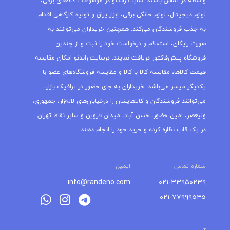
واسطه در تماس باشند. سایت راندنو در موضوعات کالاهای برقی،
لوازم دیجیتال، لوازم خانگی برقی، ابزار یراق و تولید کارگاهی اقدام
به جذب فروشندگان می‌کند. همچنین خریداران می‌توانند به
صورت رایگان، استعلام و درخواست خود را ثبت و از چندین
فروشگاه پیش‌فاکتور دریافت نمایند. درسایت راندنو امکان مقایسه
قیمت کالاها، مقایسه کالا با کالا و مقایسه فروشگاه‌های عضو با
یکدیگر میسر می‌باشد. خریداران به جای حضور در ترافیک بازار،
می‌توانند فروشندگان و کالاهایشان را درخیابان‌های لاله‌زار، جمهوری،
ولیعصر، امین حضور، حسن آباد، میدان قزوین و سایر نقاط تهران
در یک قاب نظاره کرده و خرید خود را انجام دهند.
شماره تماس
ایمیل
info@randeno.com
۰۲۱-۳۳۹۵۰۲۳۹
۰۲۱-۷۷۹۹۹۵۴۵