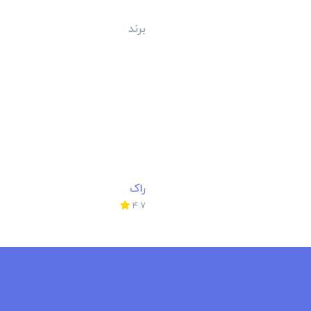
برند
راک
4.7