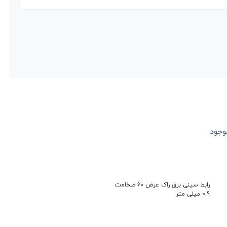
وجود
ن
رابط سینی برق راک عرض 60 ضخامت
0.9 میلی متر