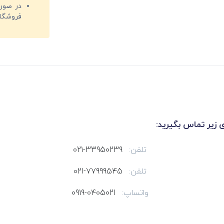
فروشگا
ی زیر تماس بگیرید:
تلفن:
021-33950239
تلفن:
021-77999545
واتساپ:
0919-0405021