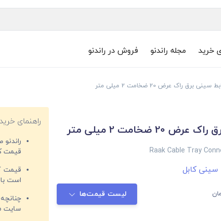
ی خرید
مجله راندنو
فروش در راندنو
بط سینی برق راک عرض 20 ضخامت 2 میلی متر
راهنمای خرید
ض 20 ضخامت 2 میلی متر
راندنو 
Raak Cable Tray Con
قیمت‌ کا
 سینی کابل
قیمت کم
است با 
ان
لیست قیمت‌ها
چنانچه 
سایت مغ