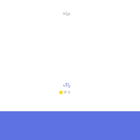
برند
راک
4.7