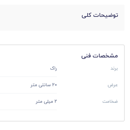
توضیحات کلی
مشخصات فنی
برند
راک
عرض
20 سانتی متر
ضخامت
2 میلی متر