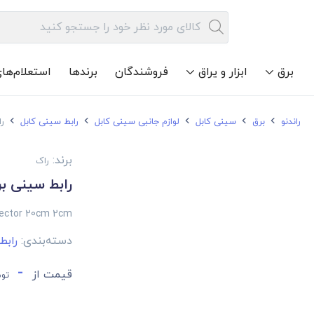
برق
ابزار و یراق
فروشندگان
برندها
استعلام‌ها
راندنو
برق
سینی کابل
لوازم جانبی سینی کابل
رابط سینی کابل
را
برند:
راک
رابط سینی برق راک عر
nector 20cm 2cm
دسته‌بندی:
رابط
-
قیمت از
توم