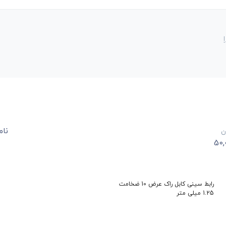
نام
ن
50,
رابط سینی کابل راک عرض 10 ضخامت
1.25 میلی متر