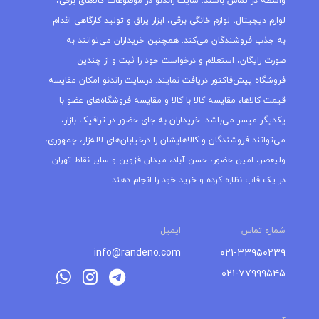
واسطه در تماس باشند. سایت راندنو در موضوعات کالاهای برقی،
لوازم دیجیتال، لوازم خانگی برقی، ابزار یراق و تولید کارگاهی اقدام
به جذب فروشندگان می‌کند. همچنین خریداران می‌توانند به
صورت رایگان، استعلام و درخواست خود را ثبت و از چندین
فروشگاه پیش‌فاکتور دریافت نمایند. درسایت راندنو امکان مقایسه
قیمت کالاها، مقایسه کالا با کالا و مقایسه فروشگاه‌های عضو با
یکدیگر میسر می‌باشد. خریداران به جای حضور در ترافیک بازار،
می‌توانند فروشندگان و کالاهایشان را درخیابان‌های لاله‌زار، جمهوری،
ولیعصر، امین حضور، حسن آباد، میدان قزوین و سایر نقاط تهران
در یک قاب نظاره کرده و خرید خود را انجام دهند.
شماره تماس
ایمیل
info@randeno.com
۰۲۱-۳۳۹۵۰۲۳۹
۰۲۱-۷۷۹۹۹۵۴۵