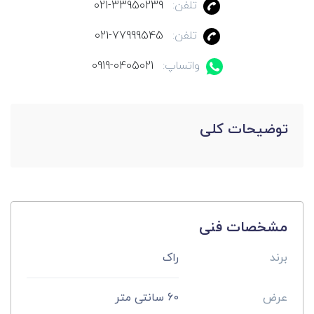
تلفن:
021-33950239
تلفن:
021-77999545
واتساپ:
0919-0405021
توضیحات کلی
مشخصات فنی
برند
راک
عرض
60 سانتی متر