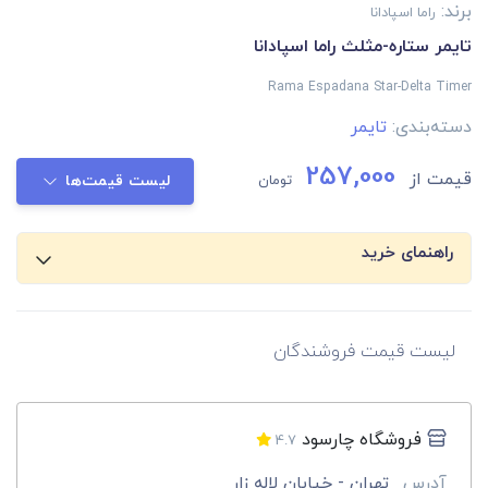
برند:
راما اسپادانا
تایمر ستاره-مثلث راما اسپادانا
Rama Espadana Star-Delta Timer
دسته‌بندی:
تایمر
257,000
قیمت از
تومان
لیست قیمت‌ها
راهنمای خرید
لیست قیمت فروشندگان
فروشگاه چارسود
4.7
آدرس
تهران - خیابان لاله زار