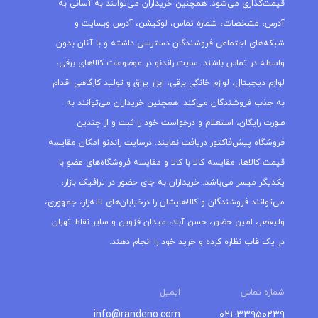
قیمت‌گذاری می‌شود. همچنین خریداران می‌توانند به آسانی به
آدرس، مشخصات، شماره تماس، لوکیشن، آدرس وبسایت و
شبکه‌های اجتماعی فروشندگان دسترسی داشته و با آنان بدون
واسطه در تماس باشند. سایت راندنو در موضوعات کالاهای برقی،
لوازم دیجیتال، لوازم خانگی برقی، ابزار یراق و تولید کارگاهی اقدام
به جذب فروشندگان می‌کند. همچنین خریداران می‌توانند به
صورت رایگان، استعلام و درخواست خود را ثبت و از چندین
فروشگاه پیش‌فاکتور دریافت نمایند. درسایت راندنو امکان مقایسه
قیمت کالاها، مقایسه کالا با کالا و مقایسه فروشگاه‌های عضو با
یکدیگر میسر می‌باشد. خریداران به جای حضور در ترافیک بازار،
می‌توانند فروشندگان و کالاهایشان را درخیابان‌های لاله‌زار، جمهوری،
ولیعصر، امین حضور، حسن آباد، میدان قزوین و سایر نقاط تهران
در یک قاب نظاره کرده و خرید خود را انجام دهند.
شماره تماس
ایمیل
info@randeno.com
۰۲۱-۳۳۹۵۰۲۳۹