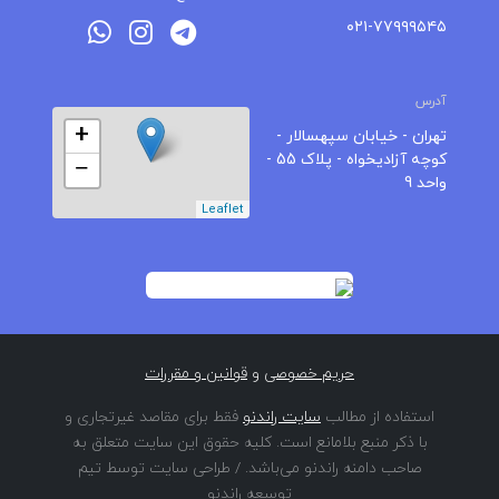
۰۲۱-۷۷۹۹۹۵۴۵
آدرس
+
تهران - خیابان سپهسالار -
کوچه آزادیخواه - پلاک 55 -
−
واحد 9
Leaflet
حریم خصوصی
و
قوانین و مقررات
استفاده از مطالب
سایت راندنو
فقط برای مقاصد غیرتجاری و
با ذکر منبع بلامانع است. کلیه حقوق این سایت متعلق به
صاحب دامنه راندنو می‌باشد. / طراحی سایت توسط تیم
توسعه راندنو