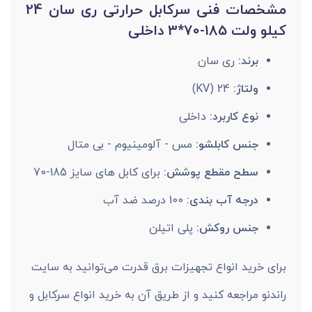
مشخصات فنی سرکابل حرارتی ری سان 24
کیلو ولت 185-70*3 داخلی
برند:
ری سان
ولتاژ:
24 (KV)
نوع کاربرد:
داخلی
جنس کابلشو:
مس - آلومینیوم - بی متال
سطح مقطع پوشش:
برای کابل های سایز 185-70
درجه آب بندی:
100 درصد ضد آب
جنس روکش:
پلی اتیلن
برای خرید انواع تجهیزات برق قدرت می‌توانید به سایت
راندنو مراجعه کنید و از طریق آن به خرید انواع سرکابل و