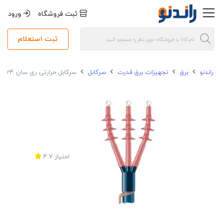
ثبت فروشگاه
ورود
ثبت استعلام
راندنو
برق
تجهیزات برق قدرت
سرکابل
سرکابل حرارتی ری سان 24 کیلو ولت 185-70*3 داخلی
امتیاز
4.7