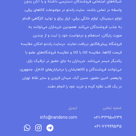
شبکه‌های اجتماعی فروشندگان دسترسی داشته و با آنان بدون
واسطه در تماس باشند. سایت راندنو در موضوعات کالاهای برقی،
لوازم دیجیتال، لوازم خانگی برقی، ابزار یراق و تولید کارگاهی اقدام
به جذب فروشندگان می‌کند. همچنین خریداران می‌توانند به
صورت رایگان، استعلام و درخواست خود را ثبت و از چندین
فروشگاه پیش‌فاکتور دریافت نمایند. درسایت راندنو امکان مقایسه
قیمت کالاها، مقایسه کالا با کالا و مقایسه فروشگاه‌های عضو با
یکدیگر میسر می‌باشد. خریداران به جای حضور در ترافیک بازار،
می‌توانند فروشندگان و کالاهایشان را درخیابان‌های لاله‌زار، جمهوری،
ولیعصر، امین حضور، حسن آباد، میدان قزوین و سایر نقاط تهران
در یک قاب نظاره کرده و خرید خود را انجام دهند.
شماره تماس
ایمیل
info@randeno.com
۰۲۱-۳۳۹۵۰۲۳۹
۰۲۱-۷۷۹۹۹۵۴۵