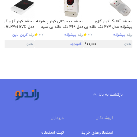
محافظ آنالوگ کولر گازی
محافظ دیجیتالی کولر پیشرانه
محافظ کولر گازی گرین 
پیشرانه مدل 303 تک خانه بی
مدل 369 تک خانه بی سیم
مدل GLP301 EVO دیجیتال
سیم
برند
پیشرانه
برند
پیشرانه
برند
گرین لاین
4.7
4.7
900,000
ناموجود
00
تومان
تومان
بازگشت به بالا
فروشندگان
خریداران
استعلام‌های خرید
ثبت استعلام