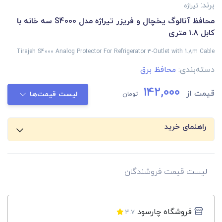
برند:
تیراژه
محافظ آنالوگ یخچال و فریزر تیراژه مدل S4000 سه خانه با
کابل 1.8 متری
Tirajeh S4000 Analog Protector For Refrigerator 3-Outlet with 1.8m Cable
دسته‌بندی:
محافظ برق
142,000
قیمت از
تومان
لیست قیمت‌ها
راهنمای خرید
لیست قیمت فروشندگان
فروشگاه چارسود
4.7