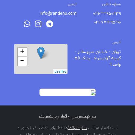
شماره تماس
ایمیل
info@randeno.com
۰۲۱-۳۳۹۵۰۲۳۹
۰۲۱-۷۷۹۹۹۵۴۵
آدرس
+
تهران - خیابان سپهسالار -
کوچه آزادیخواه - پلاک 55 -
−
واحد 9
Leaflet
حریم خصوصی
و
قوانین و مقررات
استفاده از مطالب
سایت راندنو
فقط برای مقاصد غیرتجاری و
با ذکر منبع بلامانع است. کلیه حقوق این سایت متعلق به