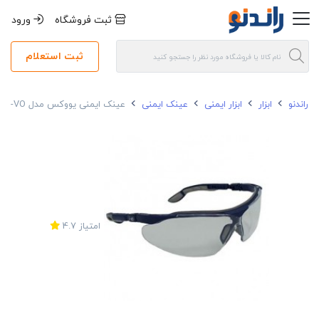
ثبت فروشگاه
ورود
ثبت استعلام
راندنو
ابزار
ابزار ایمنی
عینک ایمنی
عینک ایمنی یووکس مدل I-VO کد 9160085
امتیاز
4.7