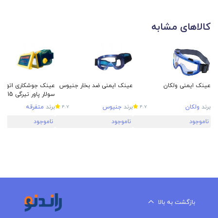
کالاهای مشابه
عینک ایمنی ولکان
عینک ایمنی ضد بخار جنیوس
عینک جوشکاری اتوما
سولار پاور تیرگی DIN15
برند
ولکان
برند
جنیوس
برند
متفرقه
4.7
4.7
ناموجود
ناموجود
ناموجود
بازگشت به بالا