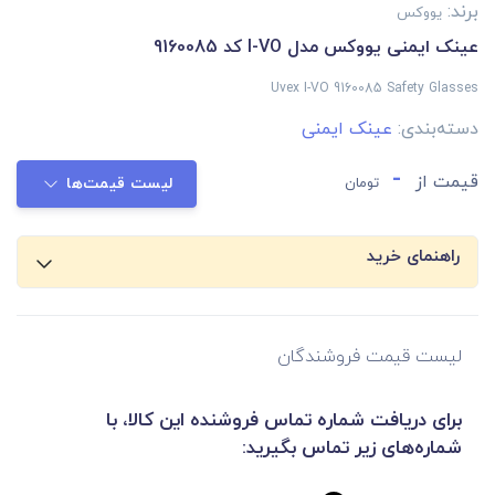
برند:
یووکس
عینک ایمنی یووکس مدل I-VO کد 9160085
Uvex I-VO 9160085 Safety Glasses
دسته‌بندی:
عینک ایمنی
-
قیمت از
تومان
لیست قیمت‌ها
راهنمای خرید
لیست قیمت فروشندگان
برای دریافت شماره تماس فروشنده این کالا، با
شماره‌های زیر تماس بگیرید: