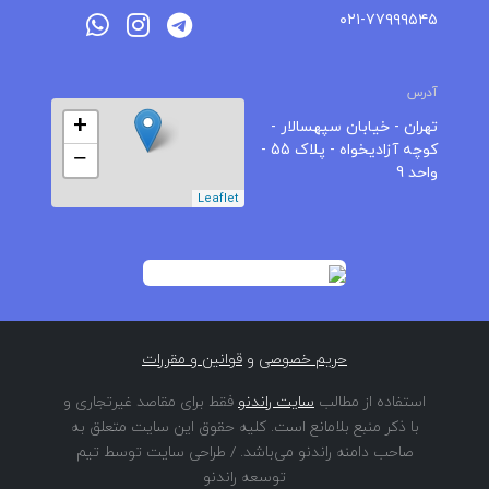
۰۲۱-۷۷۹۹۹۵۴۵
آدرس
+
تهران - خیابان سپهسالار -
کوچه آزادیخواه - پلاک 55 -
−
واحد 9
Leaflet
حریم خصوصی
و
قوانین و مقررات
استفاده از مطالب
سایت راندنو
فقط برای مقاصد غیرتجاری و
با ذکر منبع بلامانع است. کلیه حقوق این سایت متعلق به
صاحب دامنه راندنو می‌باشد. / طراحی سایت توسط تیم
توسعه راندنو