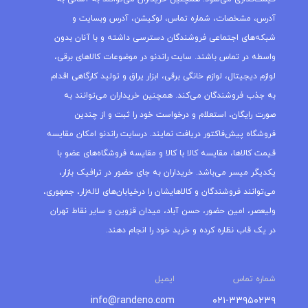
آدرس، مشخصات، شماره تماس، لوکیشن، آدرس وبسایت و
شبکه‌های اجتماعی فروشندگان دسترسی داشته و با آنان بدون
واسطه در تماس باشند. سایت راندنو در موضوعات کالاهای برقی،
لوازم دیجیتال، لوازم خانگی برقی، ابزار یراق و تولید کارگاهی اقدام
به جذب فروشندگان می‌کند. همچنین خریداران می‌توانند به
صورت رایگان، استعلام و درخواست خود را ثبت و از چندین
فروشگاه پیش‌فاکتور دریافت نمایند. درسایت راندنو امکان مقایسه
قیمت کالاها، مقایسه کالا با کالا و مقایسه فروشگاه‌های عضو با
یکدیگر میسر می‌باشد. خریداران به جای حضور در ترافیک بازار،
می‌توانند فروشندگان و کالاهایشان را درخیابان‌های لاله‌زار، جمهوری،
ولیعصر، امین حضور، حسن آباد، میدان قزوین و سایر نقاط تهران
در یک قاب نظاره کرده و خرید خود را انجام دهند.
شماره تماس
ایمیل
info@randeno.com
۰۲۱-۳۳۹۵۰۲۳۹