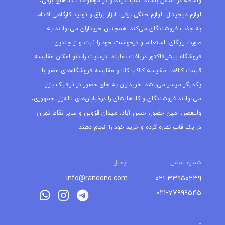
واسطه در تماس باشند. سایت راندنو در موضوعات کالاهای برقی،
لوازم دیجیتال، لوازم خانگی برقی، ابزار یراق و تولید کارگاهی اقدام
به جذب فروشندگان می‌کند. همچنین خریداران می‌توانند به
صورت رایگان، استعلام و درخواست خود را ثبت و از چندین
فروشگاه پیش‌فاکتور دریافت نمایند. درسایت راندنو امکان مقایسه
قیمت کالاها، مقایسه کالا با کالا و مقایسه فروشگاه‌های عضو با
یکدیگر میسر می‌باشد. خریداران به جای حضور در ترافیک بازار،
می‌توانند فروشندگان و کالاهایشان را درخیابان‌های لاله‌زار، جمهوری،
ولیعصر، امین حضور، حسن آباد، میدان قزوین و سایر نقاط تهران
در یک قاب نظاره کرده و خرید خود را انجام دهند.
شماره تماس
ایمیل
info@randeno.com
۰۲۱-۳۳۹۵۰۲۳۹
۰۲۱-۷۷۹۹۹۵۴۵