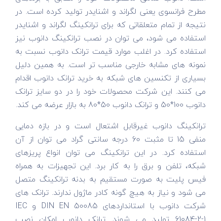
مطرح فرانسوی یعنی لگراند و اشنایدر تولید کرده است. در
نتیجه از تمام متعلقاتی که برای ترانکینگ لگراند و اشنایدر
استفاده می شود، می توان در نصب ترانکینگ دانوب نیز
استفاده کرد. در اغلب موارد قیمت ترانک دانوب نسبت به
نمونه های مشابه خارجی مناسب تر است. به همین دلیل
بسیاری از تکنسین های شبکه به خرید ترانک دانوب اقدام
می کنند. این شرکت محصولات خود را در دو سایز ترانک
دانوب 100*50 و ترانک دانوب 50*80 به بازار عرضه می کند.
ترانکینگ دانوب غیرقابل اشتعال است و در بازه دمایی
منفی 15 تا مثبت 60 درجه سانتی گراد می توان از آن
استفاده کرد. در این ترانکینگ می توان انواع پریزهای
شبکه، تلفن و برق را به کار برد. این تجهیزات به همراه
فیس پلیت به صورت مستقیم به بدنه ترانکینگ متصل
می شود و نیاز به هیچ گونه کادر ماژول ندارند. ترانک های
شرکت دانوب با استانداردهای DIN EN 50085 و IEC
61084-2-1 تولید می شوند. ترانک دانوب امکان نصب