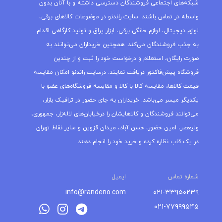
شبکه‌های اجتماعی فروشندگان دسترسی داشته و با آنان بدون
واسطه در تماس باشند. سایت راندنو در موضوعات کالاهای برقی،
لوازم دیجیتال، لوازم خانگی برقی، ابزار یراق و تولید کارگاهی اقدام
به جذب فروشندگان می‌کند. همچنین خریداران می‌توانند به
صورت رایگان، استعلام و درخواست خود را ثبت و از چندین
فروشگاه پیش‌فاکتور دریافت نمایند. درسایت راندنو امکان مقایسه
قیمت کالاها، مقایسه کالا با کالا و مقایسه فروشگاه‌های عضو با
یکدیگر میسر می‌باشد. خریداران به جای حضور در ترافیک بازار،
می‌توانند فروشندگان و کالاهایشان را درخیابان‌های لاله‌زار، جمهوری،
ولیعصر، امین حضور، حسن آباد، میدان قزوین و سایر نقاط تهران
در یک قاب نظاره کرده و خرید خود را انجام دهند.
شماره تماس
ایمیل
info@randeno.com
۰۲۱-۳۳۹۵۰۲۳۹
۰۲۱-۷۷۹۹۹۵۴۵