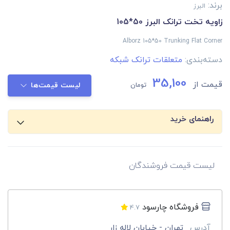
برند:
البرز
زاویه تخت ترانک البرز 50*105
Alborz 105*50 Trunking Flat Corner
دسته‌بندی:
متعلقات ترانک شبکه
35,100
قیمت از
تومان
لیست قیمت‌ها
راهنمای خرید
لیست قیمت فروشندگان
فروشگاه چارسود
4.7
آدرس
تهران - خیابان لاله زار