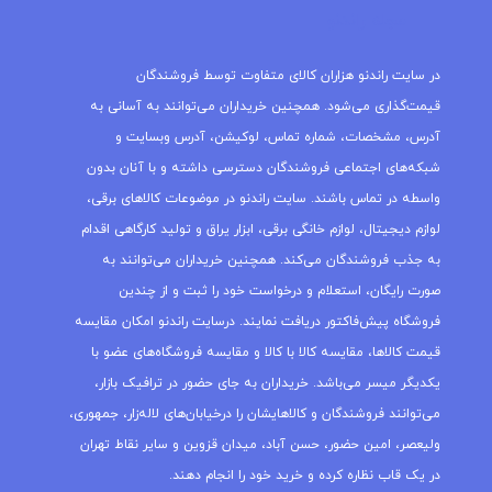
مجله راندنو
در سایت راندنو هزاران کالای متفاوت توسط فروشندگان
قیمت‌گذاری می‌شود. همچنین خریداران می‌توانند به آسانی به
آدرس، مشخصات، شماره تماس، لوکیشن، آدرس وبسایت و
شبکه‌های اجتماعی فروشندگان دسترسی داشته و با آنان بدون
واسطه در تماس باشند. سایت راندنو در موضوعات کالاهای برقی،
لوازم دیجیتال، لوازم خانگی برقی، ابزار یراق و تولید کارگاهی اقدام
به جذب فروشندگان می‌کند. همچنین خریداران می‌توانند به
صورت رایگان، استعلام و درخواست خود را ثبت و از چندین
فروشگاه پیش‌فاکتور دریافت نمایند. درسایت راندنو امکان مقایسه
قیمت کالاها، مقایسه کالا با کالا و مقایسه فروشگاه‌های عضو با
یکدیگر میسر می‌باشد. خریداران به جای حضور در ترافیک بازار،
می‌توانند فروشندگان و کالاهایشان را درخیابان‌های لاله‌زار، جمهوری،
ولیعصر، امین حضور، حسن آباد، میدان قزوین و سایر نقاط تهران
در یک قاب نظاره کرده و خرید خود را انجام دهند.