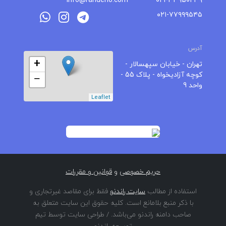
info@randeno.com
۰۲۱-۳۳۹۵۰۲۳۹
۰۲۱-۷۷۹۹۹۵۴۵
آدرس
+
تهران - خیابان سپهسالار -
کوچه آزادیخواه - پلاک 55 -
−
واحد 9
Leaflet
حریم خصوصی
و
قوانین و مقررات
استفاده از مطالب
سایت راندنو
فقط برای مقاصد غیرتجاری و
با ذکر منبع بلامانع است. کلیه حقوق این سایت متعلق به
صاحب دامنه راندنو می‌باشد. / طراحی سایت توسط تیم