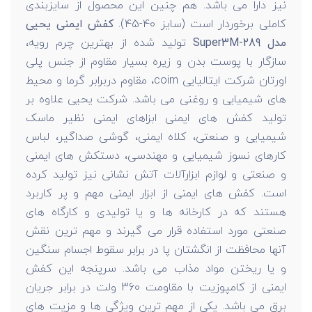
نیز دارا می باشد. هم چنین این محصول از سایزبندی
کاملی برخوردار است (سایز 40-45).
کفش ایمنی یحیی
مدل Super3M-289
تولید شده از بهترین چرم رویه،
سازگار با پوست بدن و زیره بسیار مقاوم از جنس پلی
اورتان شرکت ایتالیایی coim، مقاوم دربرابر گرما و محیط
های شیمیایی و روغنی می باشد. شرکت یحیی علاوه بر
تولید کفش های ایمنی ابزاهای ایمنی نظیر ماسک
شیمیایی و صنعتی، کلاه ایمنی، گوشی صداگیر، لباس
کارهای نسوز شیمیایی و مهندسی، دستکش های ایمنی
و صنعتی و لوازم ابزارآلات آتش نشانی نیز تولید کرده
است. کفش های ایمنی از ابزار ایمنی مهم و پر کاربرد
هستند که در کارخانه ها و یا تولیدی و کارگاه های
صنعتی مورد استفاده قرار می گیرند و مهم ترین نقش
آنها محافظت از انگشتان پا در برابر سقوط اجسام سنگین
و یا ریختن مواد مذاب می باشد. سرپنجه این کفش
ایمنی از کامپوزیت با مقاومت 360 ولت در برابر جریان
برق می باشد. یکی از مهم ترین ویژگی ها و مزیت های