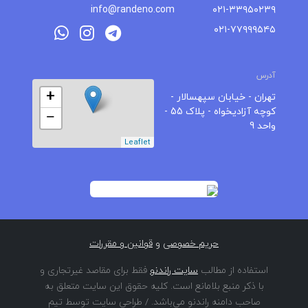
info@randeno.com
۰۲۱-۳۳۹۵۰۲۳۹
۰۲۱-۷۷۹۹۹۵۴۵
آدرس
+
تهران - خیابان سپهسالار -
کوچه آزادیخواه - پلاک 55 -
−
واحد 9
Leaflet
حریم خصوصی
و
قوانین و مقررات
استفاده از مطالب
سایت راندنو
فقط برای مقاصد غیرتجاری و
با ذکر منبع بلامانع است. کلیه حقوق این سایت متعلق به
صاحب دامنه راندنو می‌باشد. / طراحی سایت توسط تیم