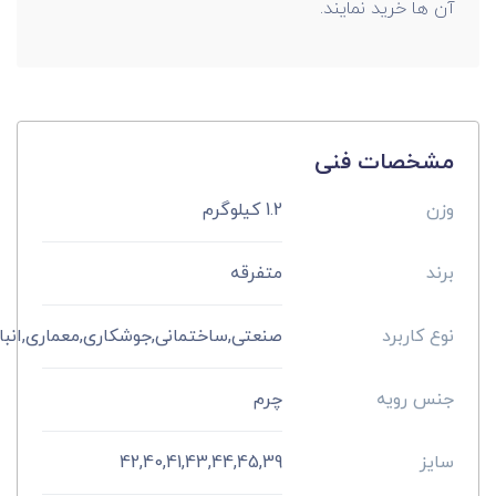
آن ها خرید نمایند.
مشخصات فنی
وزن
1.2 کیلوگرم
برند
متفرقه
نوع کاربرد
صنعتی,ساختمانی,جوشکاری,معماری,انبار
جنس رویه
چرم
سایز
42,40,41,43,44,45,39