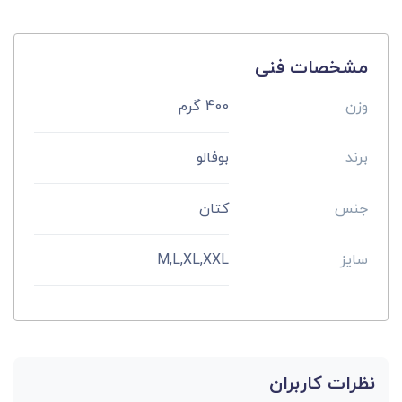
مشخصات فنی
وزن
400 گرم
برند
بوفالو
جنس
کتان
سایز
M,L,XL,XXL
نظرات کاربران