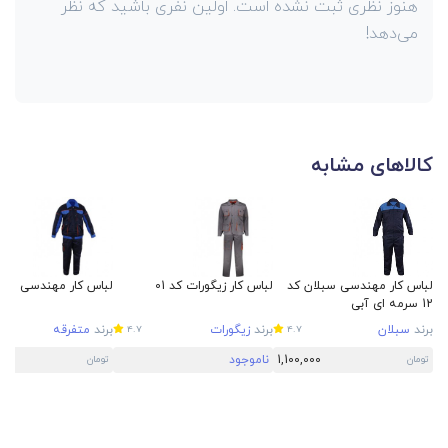
هنوز نظری ثبت نشده است. اولین نفری باشید که نظر
می‌دهد!
کالاهای مشابه
لباس کار مهندسی سبلان کد
لباس کار زیگورات کد 01
لباس کار مهندسی طرح 
12 سرمه ای آبی
برند
سبلان
برند
زیگورات
برند
متفرقه
4.7
4.7
1,100,000
ناموجود
0
تومان
تومان