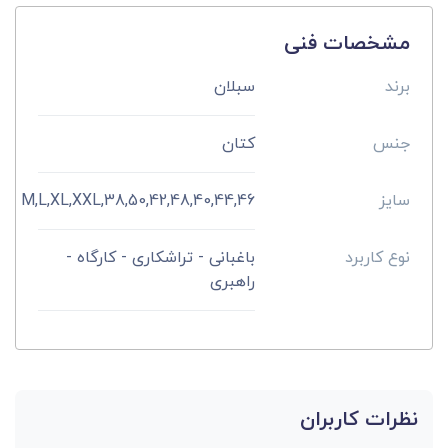
مشخصات فنی
برند
سبلان
جنس
کتان
سایز
42,48,40,44,46,M,L,XL,XXL,38,50
نوع کاربرد
باغبانی - تراشکاری - کارگاه -
راهبری
نظرات کاربران