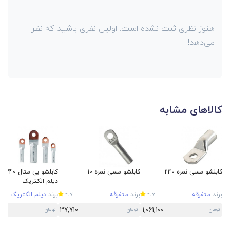
هنوز نظری ثبت نشده است. اولین نفری باشید که نظر
می‌دهد!
کالاهای مشابه
کابلشو مسی نمره 240
کابلشو مسی نمره 10
کابلشو بی متال 
دیلم الکتریک
برند
متفرقه
برند
متفرقه
برند
دیلم الکتریک
4.7
4.7
37,710
1,061,100
تومان
تومان
تومان