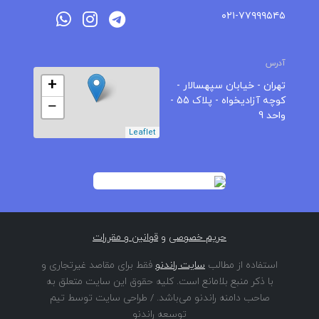
۰۲۱-۷۷۹۹۹۵۴۵
آدرس
+
تهران - خیابان سپهسالار -
کوچه آزادیخواه - پلاک 55 -
−
واحد 9
Leaflet
حریم خصوصی
و
قوانین و مقررات
استفاده از مطالب
سایت راندنو
فقط برای مقاصد غیرتجاری و
با ذکر منبع بلامانع است. کلیه حقوق این سایت متعلق به
صاحب دامنه راندنو می‌باشد. / طراحی سایت توسط تیم
توسعه راندنو