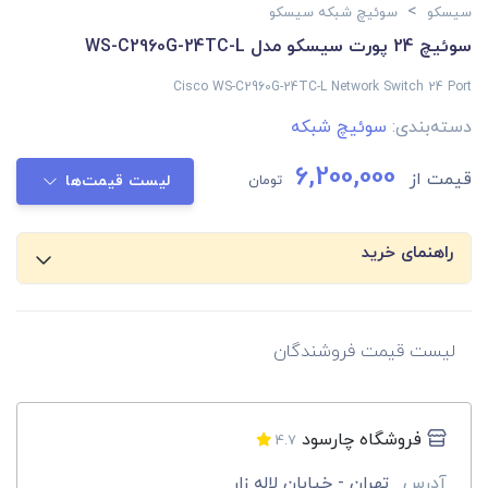
>
سیسکو
سوئیچ شبکه سیسکو
سوئیچ 24 پورت سیسکو مدل WS-C2960G-24TC-L
Cisco WS-C2960G-24TC-L Network Switch 24 Port
دسته‌بندی:
سوئیچ شبکه
6,200,000
قیمت از
تومان
لیست قیمت‌ها
راهنمای خرید
لیست قیمت فروشندگان
فروشگاه چارسود
4.7
آدرس
تهران - خیابان لاله زار