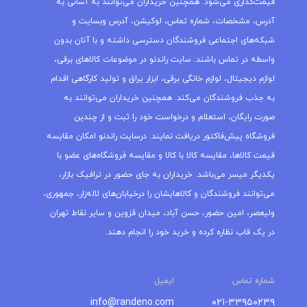
قیمت‌گذاری می‌شود. همچنین خریداران می‌توانند به آسانی به
آدرس، مشخصات، شماره تماس، لوکیشن، آدرس وبسایت و
شبکه‌های اجتماعی فروشندگان دسترسی داشته و با آنان بدون
واسطه در تماس باشند. سایت راندنو در موضوعات کالاهای برقی،
لوازم دیجیتال، لوازم خانگی برقی، ابزار یراق و تولید کارگاهی اقدام
به جذب فروشندگان می‌کند. همچنین خریداران می‌توانند به
صورت رایگان، استعلام و درخواست خود را ثبت و از چندین
فروشگاه پیش‌فاکتور دریافت نمایند. درسایت راندنو امکان مقایسه
قیمت کالاها، مقایسه کالا با کالا و مقایسه فروشگاه‌های عضو با
یکدیگر میسر می‌باشد. خریداران به جای حضور در ترافیک بازار،
می‌توانند فروشندگان و کالاهایشان را درخیابان‌های لاله‌زار، جمهوری،
ولیعصر، امین حضور، حسن آباد، میدان قزوین و سایر نقاط تهران
در یک قاب نظاره کرده و خرید خود را انجام دهند.
شماره تماس
ایمیل
info@randeno.com
۰۲۱-۳۳۹۵۰۲۳۹