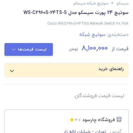
>
سیسکو
سوئیچ شبکه سیسکو
سوئیچ 24 پورت سیسکو مدل WS-C2960S-24TS-S
Cisco WS-C2960S-24TS-S Network Switch 48 Port
دسته‌بندی:
سوئیچ شبکه
8,100,000
قیمت از
تومان
لیست قیمت‌ها
راهنمای خرید
لیست قیمت فروشندگان
فروشگاه چارسود
4.7
آدرس
تهران - خیابان لاله زار