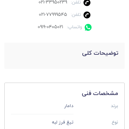
تلفن:
021-33950239
تلفن:
021-77999545
واتساپ:
0919-0405021
توضیحات کلی
مشخصات فنی
برند
دامار
نوع
تیغ فرز لبه