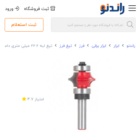
ثبت فروشگاه
ورود
ثبت استعلام
راندنو
ابزار
ابزار برقی
فرز
تیغ فرز
تیغ لبه 22.2 میلی متری دامار مدل DM402223C
امتیاز
4.7