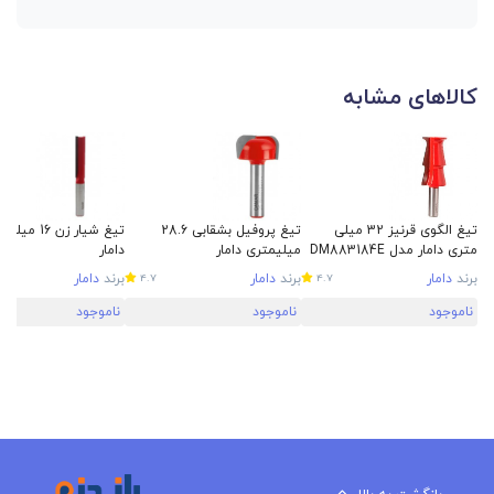
کالاهای مشابه
تیغ الگوی قرنیز 32 میلی
تیغ پروفیل بشقابی 28.6
تیغ شیار زن 16 
متری دامار مدل DM883184E
میلیمتری دامار
دامار
برند
دامار
برند
دامار
برند
دامار
4.7
4.7
ناموجود
ناموجود
ناموجود