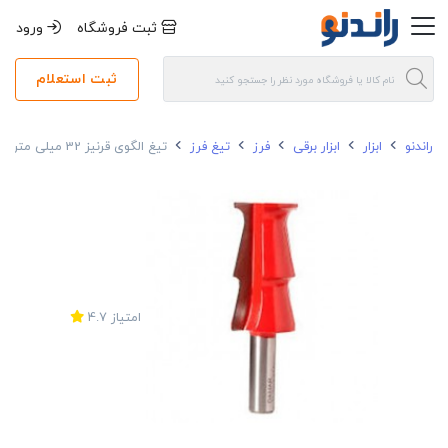
ثبت فروشگاه
ورود
ثبت استعلام
راندنو
ابزار
ابزار برقی
فرز
تیغ فرز
تیغ الگوی قرنیز 32 میلی متری دامار مدل DM883184E
امتیاز
4.7