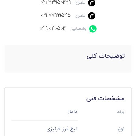
تلفن:
021-33950239
تلفن:
021-77999545
واتساپ:
0919-0405021
توضیحات کلی
مشخصات فنی
برند
دامار
نوع
تیغ فرز قرنیزی