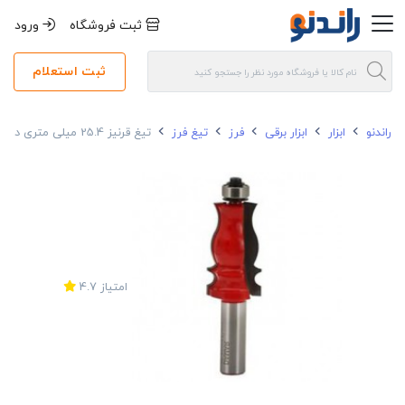
ثبت فروشگاه
ورود
ثبت استعلام
راندنو
ابزار
ابزار برقی
فرز
تیغ فرز
تیغ قرنیز 25.4 میلی متری دامار مدل DM862544K
امتیاز
4.7