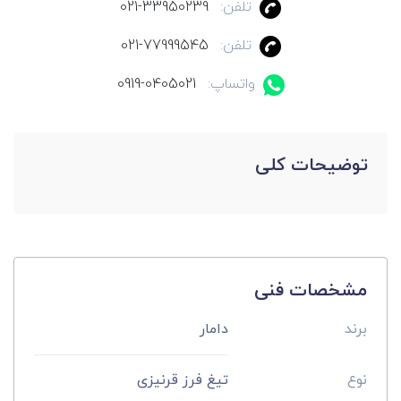
تلفن:
021-33950239
تلفن:
021-77999545
واتساپ:
0919-0405021
توضیحات کلی
مشخصات فنی
برند
دامار
نوع
تیغ فرز قرنیزی