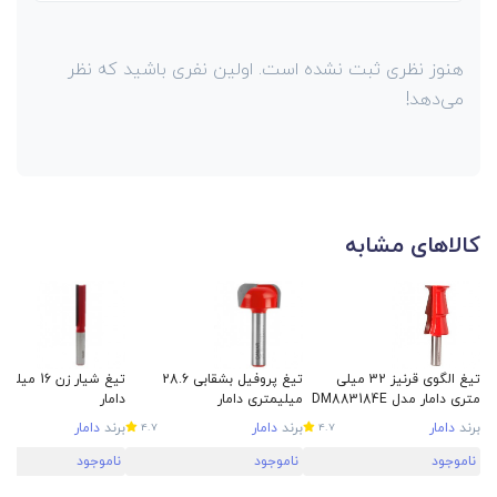
هنوز نظری ثبت نشده است. اولین نفری باشید که نظر
می‌دهد!
کالاهای مشابه
تیغ الگوی قرنیز 32 میلی
تیغ پروفیل بشقابی 28.6
تیغ شیار زن 16 
متری دامار مدل DM883184E
میلیمتری دامار
دامار
برند
دامار
برند
دامار
برند
دامار
4.7
4.7
ناموجود
ناموجود
ناموجود