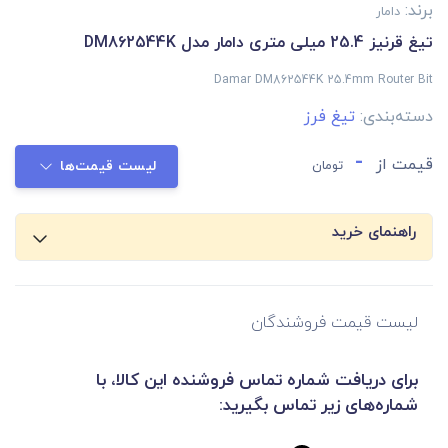
برند:
دامار
تیغ قرنیز 25.4 میلی متری دامار مدل DM862544K
Damar DM862544K 25.4mm Router Bit
دسته‌بندی:
تیغ فرز
-
قیمت از
تومان
لیست قیمت‌ها
راهنمای خرید
لیست قیمت فروشندگان
برای دریافت شماره تماس فروشنده این کالا، با
شماره‌های زیر تماس بگیرید: