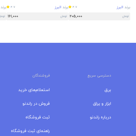
برند
البرز
برند
البرز
برند
4.7
4.7
161,000
205,000
تومان
تومان
توما
دسترسی سریع
فروشندگان
برق
استعلام‌های خرید
ابزار و یراق
فروش در راندنو
درباره‌ راندنو
ثبت فروشگاه
مجله راندنو
راهنمای ثبت فروشگاه