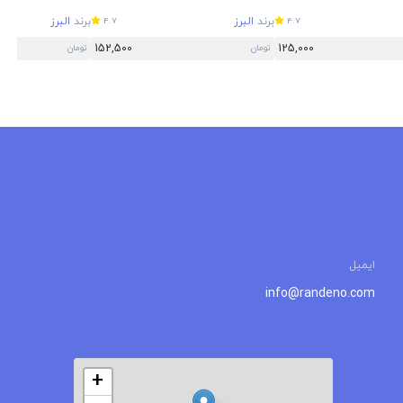
برند
البرز
برند
البرز
4.7
4.7
152,500
125,000
تومان
تومان
ایمیل
info@randeno.com
+