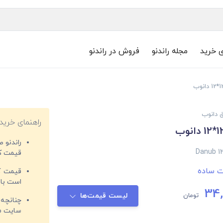
ی خرید
مجله راندنو
فروش در راندنو
ق دانوب
راهنمای خرید
راندنو 
Danub 12
قیمت‌ کا
ت ساده
قیمت کم
است با 
34,
تومان
لیست قیمت‌ها
چنانچه 
سایت مغ