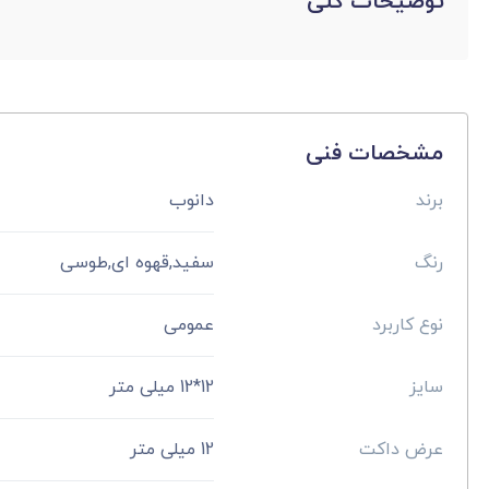
توضیحات کلی
مشخصات فنی
برند
دانوب
رنگ
سفید,قهوه ای,طوسی
نوع کاربرد
عمومی
سایز
12*12 میلی متر
عرض داکت
12 میلی متر