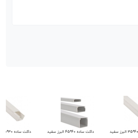
داکت ساده 40*45 البرز سفید
داکت ساده 30*30 البرز سفید