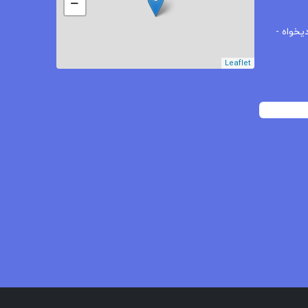
−
یخواه -
Leaflet