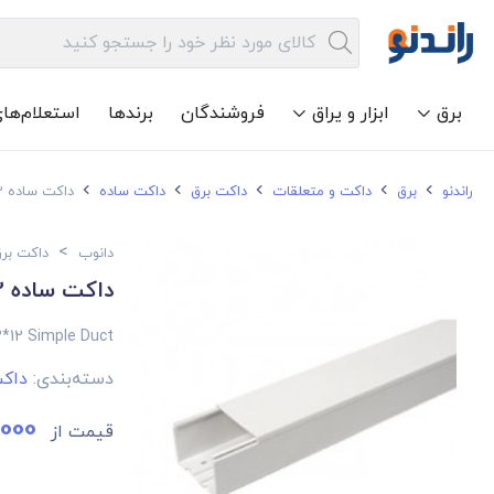
برق
ابزار و یراق
فروشندگان
برندها
استعلام‌ها
راندنو
برق
داکت و متعلقات
داکت برق
داکت ساده
داکت ساده 12*12 دانوب
>
دانوب
داکت بر
داکت ساده 12*12 دانوب
*12 Simple Duct
دسته‌بندی:
داک
000
قیمت از