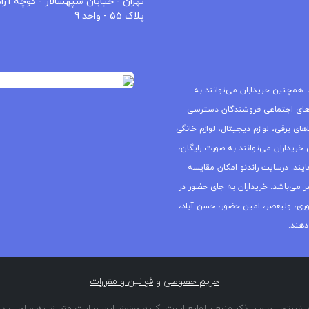
تهران - خیابان سپهسالار - کوچه آزاد
پلاک 55 - واحد 9
 همچنین خریداران می‌توانند به
های اجتماعی فروشندگان دسترسی
ای برقی، لوازم دیجیتال، لوازم خانگی
خریداران می‌توانند به صورت رایگان،
یند. درسایت راندنو امکان مقایسه
ر می‌باشد. خریداران به جای حضور در
جمهوری، ولیعصر، امین حضور، حسن آباد،
دهند.
حریم خصوصی
و
قوانین و مقررات
غیرتجاری و با ذکر منبع بلامانع است. کلیه حقوق این سایت متعلق به صاحب دا