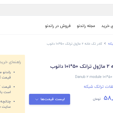
ی خرید
مجله راندنو
فروش در راندنو
بکه
کادر تک خانه 2 ماژول ترانک 50*101 دانوب
راهنمای خرید
انوب
راندنو 
Danub 2 module 101*50
قیمت‌ کا
قات ترانک شبکه
قیمت کم
است با 
58,
تومان
لیست قیمت‌ها
چنانچه 
سایت مغ