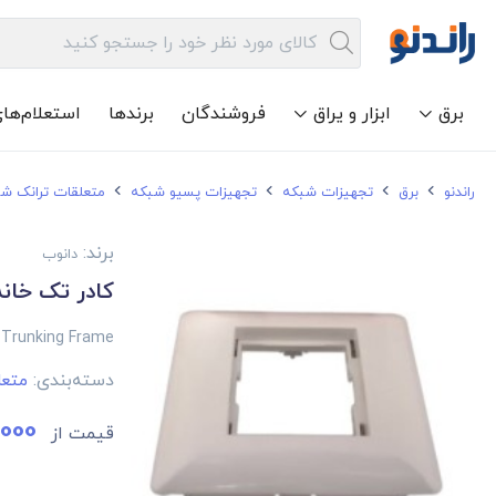
برق
ابزار و یراق
فروشندگان
برندها
استعلام‌ها
راندنو
برق
تجهیزات شبکه
تجهیزات پسیو شبکه
متعلقات ترانک ش
برند:
دانوب
کادر تک خانه 2 ماژول ترانک 50*101 د
 Trunking Frame
دسته‌بندی:
متعل
000
قیمت از