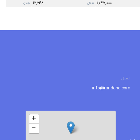
12,648
1,045,000
تومان
تومان
ایمیل
info@randeno.com
+
−