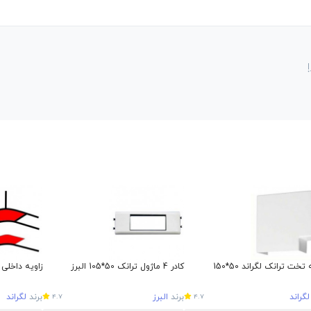
 تخت ترانک لگراند 50*150
کادر 4 ماژول ترانک 50*105 البرز
زاویه داخلی ترا
لگراند
برند
البرز
برند
لگراند
4.7
4.7