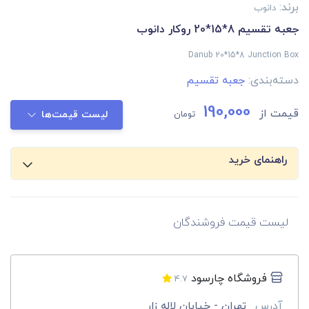
برند:
دانوب
جعبه تقسیم 8*15*20 روکار دانوب
Danub 20*15*8 Junction Box
دسته‌بندی:
جعبه تقسیم
190,000
قیمت از
تومان
لیست قیمت‌ها
راهنمای خرید
لیست قیمت فروشندگان
فروشگاه چارسود
4.7
آدرس
تهران - خیابان لاله زار