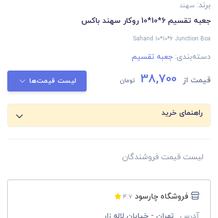
برند:
سهند
جعبه تقسیم 6*10*10 روکار سهند باکس
Sahand 10*10*6 Junction Box
دسته‌بندی:
جعبه تقسیم
38,700
قیمت از
تومان
لیست قیمت‌ها
راهنمای خرید
لیست قیمت فروشندگان
فروشگاه چارسود
4.7
آدرس
تهران - خیابان لاله زار