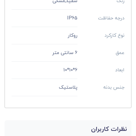
رنگ
سفید,مشکی
درجه حفاظت
IP65
نوع کارکرد
روکار
عمق
6 سانتی متر
ابعاد
6*10*10
جنس بدنه
پلاستیک
نظرات کاربران