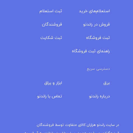
برق
ابزار و یراق
درباره‌ راندنو
تماس با راندنو
مجله راندنو
در سایت راندنو هزاران کالای متفاوت توسط فروشندگان
قیمت‌گذاری می‌شود. همچنین خریداران می‌توانند به آسانی به
آدرس، مشخصات، شماره تماس، لوکیشن، آدرس وبسایت و
شبکه‌های اجتماعی فروشندگان دسترسی داشته و با آنان بدون
واسطه در تماس باشند. سایت راندنو در موضوعات کالاهای برقی،
لوازم دیجیتال، لوازم خانگی برقی، ابزار یراق و تولید کارگاهی اقدام
به جذب فروشندگان می‌کند. همچنین خریداران می‌توانند به
صورت رایگان، استعلام و درخواست خود را ثبت و از چندین
فروشگاه پیش‌فاکتور دریافت نمایند. درسایت راندنو امکان مقایسه
قیمت کالاها، مقایسه کالا با کالا و مقایسه فروشگاه‌های عضو با
یکدیگر میسر می‌باشد. خریداران به جای حضور در ترافیک بازار،