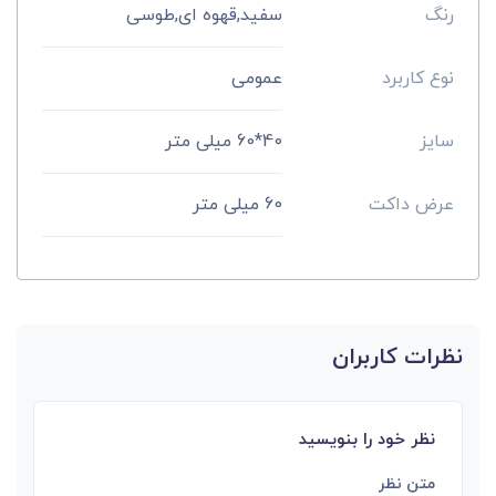
رنگ
سفید,قهوه ای,طوسی
نوع کاربرد
عمومی
سایز
40*60 میلی متر
عرض داکت
60 میلی متر
نظرات کاربران
نظر خود را بنویسید
متن نظر