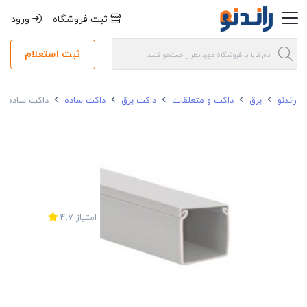
ثبت فروشگاه
ورود
ثبت استعلام
راندنو
برق
داکت و متعلقات
داکت برق
داکت ساده
داکت ساده 40*60 دانوب
امتیاز
4.7