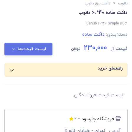
>
دانوب
داکت برق دانوب
داکت ساده 40*60 دانوب
Danub 60*40 Simple Duct
دسته‌بندی:
داکت ساده
230,000
قیمت از
تومان
لیست قیمت‌ها
راهنمای خرید
لیست قیمت فروشندگان
فروشگاه چارسود
4.7
آدرس
تهران - خیابان لاله زار