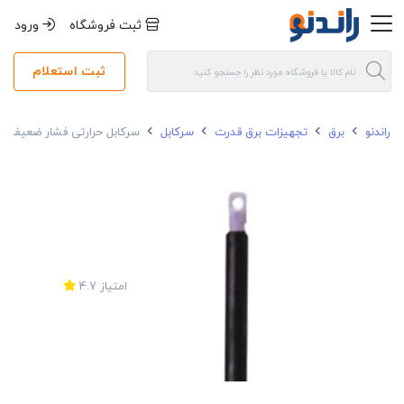
ثبت فروشگاه
ورود
ثبت استعلام
راندنو
برق
تجهیزات برق قدرت
سرکابل
سرکابل حرارتی فشار ضعیف DEDE داخلی 1 کیلو ولت 50*1
امتیاز
4.7