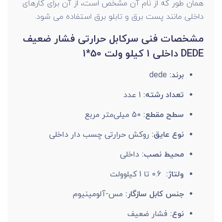
همان طور که از نام آن مشخص است، از آن برای کارهای
داخلی مانند پست برق و تابلو برق استفاده می شود.
مشخصات فنی سرکابل حرارتی فشار ضعیف
DEDE داخلی 1 کیلو ولت 50*1
برند:
dede
تعداد رشته:
1 عدد
سطح مقطع:
50 میلی‌متر مربع
نوع عایق:
روکش حرارتی چسب دار داخلی
محیط نصب:
داخلی
ولتاژ:
0.6 تا 1 کیلوولت
جنس کابل سازگار:
مس-آلومینیوم
نوع:
فشار ضعیف