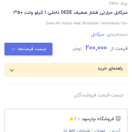
برند:
DeDe
سرکابل حرارتی فشار ضعیف DEDE داخلی 1 کیلو ولت 50*1
Dede 1KV Indoor Heat Shrinkable Termination 1*50
دسته‌بندی:
سرکابل
200,000
قیمت از
تومان
لیست قیمت‌ها
راهنمای خرید
لیست قیمت فروشندگان
فروشگاه چارسود
4.7
آدرس
تهران - خیابان لاله زار