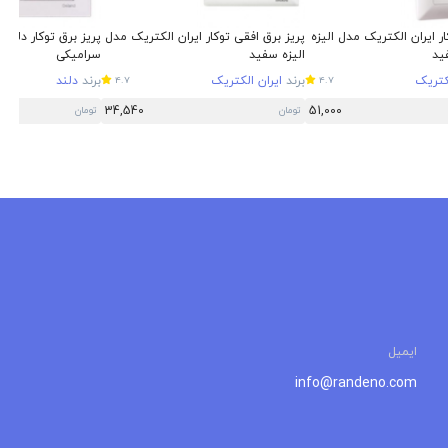
ار ایران الکتریک مدل الیزه
پریز برق افقی توکار ایران الکتریک مدل
پریز برق توکار دلند 
الیزه سفید
سرامیکی
لکتریک
برند
ایران الکتریک
برند
دلند
4.7
4.7
34,540
51,000
تومان
تومان
ایمیل
info@randeno.com