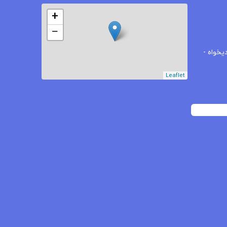
+
−
یخواه -
Leaflet