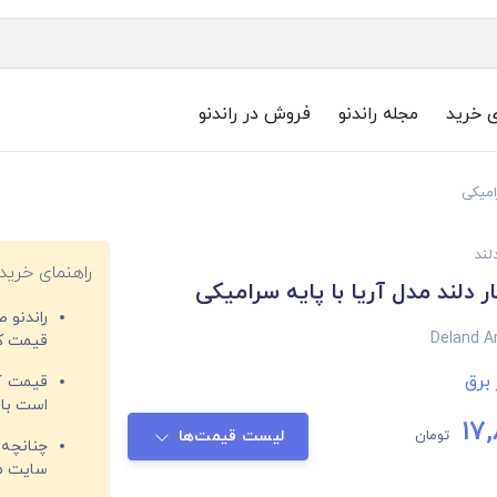
ی خرید
مجله راندنو
فروش در راندنو
رامیکی
لند
راهنمای خرید
ر دلند مدل آریا با پایه سرامیکی
راندنو 
Deland A
قیمت‌ کا
 برق
قیمت کم
است با 
17
تومان
لیست قیمت‌ها
چنانچه 
سایت مغ