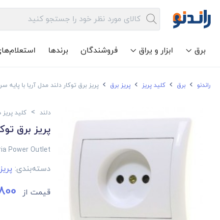
برق
ابزار و یراق
فروشندگان
برندها
استعلام‌ها
راندنو
برق
کلید پریز
پریز برق
پریز برق توکار دلند مدل آریا با پایه س
>
دلند
کلید پریز د
پریز برق توکا
ria Power Outlet
دسته‌بندی:
پریز
,800
قیمت از