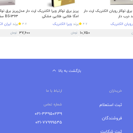
برق توکار رویان الکتریک ارت دار
پریز برق توکار ویرا الکتریک ارت دار مدل
پریز برق توک
 درب دار
امگا طلایی طلایی مشکی
BS-1363 سفید
رویان الکتریک
برند
ویرا الکتریک
برند
ایران ا
4.7
4.7
37,600
10,750
ن
تومان
تومان
بازگشت به بالا
خریداران
ارتباط با ما
ثبت استعلام
شماره تماس
۰۲۱-۳۳۹۵۰۲۳۹
فروشندگان
۰۲۱-۷۷۹۹۹۵۴۵
ثبت شکایت