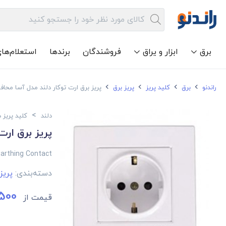
برق
ابزار و یراق
فروشندگان
برندها
استعلام‌ها
راندنو
برق
کلید پریز
پریز برق
پریز برق ارت توکار دلند مدل آسا محافظ
>
دلند
کلید پریز د
پریز برق ارت
arthing Contact
دسته‌بندی:
پریز
500
قیمت از