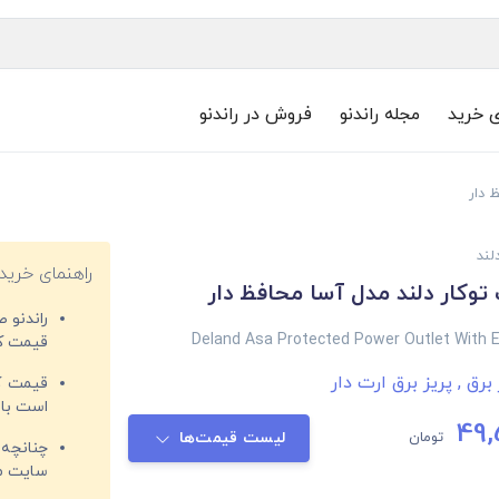
ی خرید
مجله راندنو
فروش در راندنو
 دار
لند
راهنمای خرید
 توکار دلند مدل آسا محافظ دار
راندنو 
Deland Asa Protected Power Outlet With E
قیمت‌ کا
 برق
,
پریز برق ارت دار
قیمت کم
است با 
49,
تومان
لیست قیمت‌ها
چنانچه 
سایت مغ