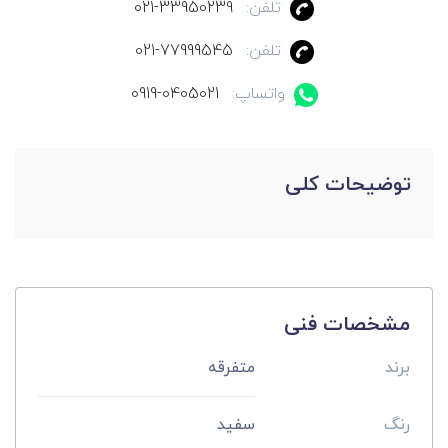
تلفن:
021-33950239
تلفن:
021-77999545
واتساپ:
0919-0405021
توضیحات کلی
مشخصات فنی
برند
متفرقه
رنگ
سفید