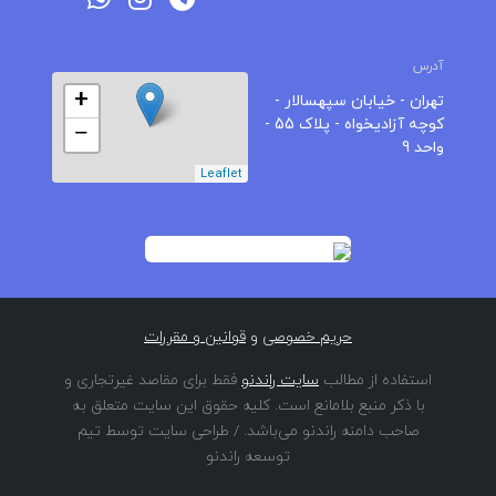
آدرس
+
تهران - خیابان سپهسالار -
کوچه آزادیخواه - پلاک 55 -
−
واحد 9
Leaflet
حریم خصوصی
و
قوانین و مقررات
استفاده از مطالب
سایت راندنو
فقط برای مقاصد غیرتجاری و
با ذکر منبع بلامانع است. کلیه حقوق این سایت متعلق به
صاحب دامنه راندنو می‌باشد. / طراحی سایت توسط تیم
توسعه راندنو