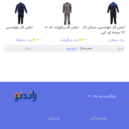
لباس کار مهندسی سبلان کد
لباس کار زیگورات کد 01
لباس کار مهندسی طرح 
12 سرمه ای آبی
برند
سبلان
برند
زیگورات
برند
متفرقه
4.7
4.7
1,100,000
ناموجود
0
تومان
تومان
بازگشت به بالا
فروشندگان
خریداران