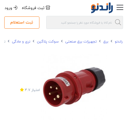
ثبت فروشگاه
ورود
ثبت استعلام
راندنو
برق
تجهیزات برق صنعتی
سوکت پلاگین
نری و مادگی
نری 4 شاخ 16 آمپر فاماتل کد 
امتیاز
4.7