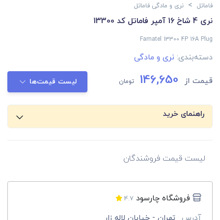
>
فاماتل
نری و مادگی فاماتل
نری 4 شاخ 16 آمپر فاماتل کد 13300
Famatel 13300 4P 16A Plug
دسته‌بندی:
نری و مادگی
146,650
قیمت از
تومان
لیست قیمت‌ها
راهنمای خرید
لیست قیمت فروشندگان
فروشگاه چارسود
4.7
آدرس
تهران - خیابان لاله زار