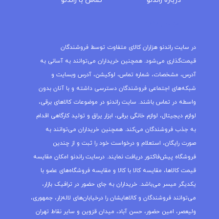
درباره‌ راندنو
تماس با راندنو
مجله راندنو
در سایت راندنو هزاران کالای متفاوت توسط فروشندگان
قیمت‌گذاری می‌شود. همچنین خریداران می‌توانند به آسانی به
آدرس، مشخصات، شماره تماس، لوکیشن، آدرس وبسایت و
شبکه‌های اجتماعی فروشندگان دسترسی داشته و با آنان بدون
واسطه در تماس باشند. سایت راندنو در موضوعات کالاهای برقی،
لوازم دیجیتال، لوازم خانگی برقی، ابزار یراق و تولید کارگاهی اقدام
به جذب فروشندگان می‌کند. همچنین خریداران می‌توانند به
صورت رایگان، استعلام و درخواست خود را ثبت و از چندین
فروشگاه پیش‌فاکتور دریافت نمایند. درسایت راندنو امکان مقایسه
قیمت کالاها، مقایسه کالا با کالا و مقایسه فروشگاه‌های عضو با
یکدیگر میسر می‌باشد. خریداران به جای حضور در ترافیک بازار،
می‌توانند فروشندگان و کالاهایشان را درخیابان‌های لاله‌زار، جمهوری،
ولیعصر، امین حضور، حسن آباد، میدان قزوین و سایر نقاط تهران