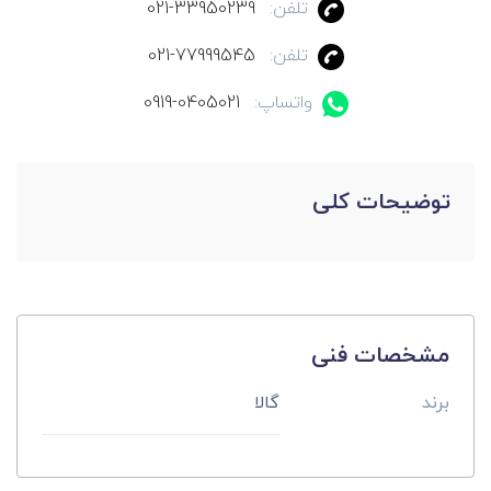
تلفن:
021-33950239
تلفن:
021-77999545
واتساپ:
0919-0405021
توضیحات کلی
مشخصات فنی
برند
گالا