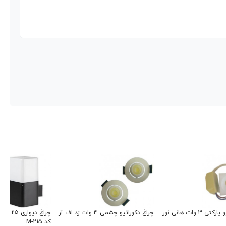
چراغ دکوراتیو پارکتی 3 وات هانی نور
چراغ دکوراتیو چشمی 3 وات زد اف آر
کد M-215