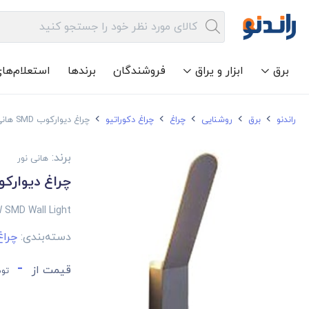
برق
ابزار و یراق
فروشندگان
برندها
استعلام‌ها
راندنو
برق
روشنایی
چراغ
چراغ دکوراتیو
چراغ دیوارکوب SMD هانی نور 5 وات مدل 903
برند:
هانی نور
چراغ دیوارکوب SMD هانی نور 5 وات
 SMD Wall Light
دسته‌بندی:
چراغ
-
قیمت از
توم