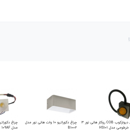
چراغ دیوارکوب COB روکار هانی نور 3
چراغ دکوراتیو 10 وات هانی نور مدل
رطومی مدل HS101
B1002
مدل 109AF