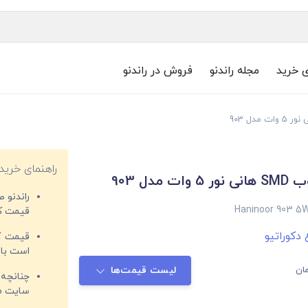
ی خرید
مجله راندنو
فروش در راندنو
راهنمای خرید
 مدل 903
راندنو 
Haninoor 903 5W
قیمت‌ کا
 دکوراتیو
قیمت کم
است با 
ان
لیست قیمت‌ها
چنانچه 
سایت مغ