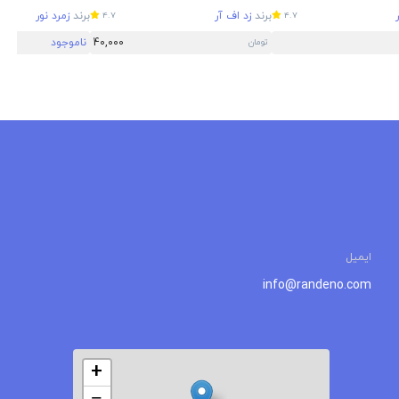
برند
زد اف آر
برند
زمرد نور
4.7
4.7
40,000
ناموجود
تومان
ایمیل
info@randeno.com
+