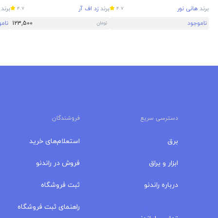
برند
هانی نور
برند
زد اف آر
برند
4.7
4.7
ناموجود
123,500
نام
تومان
دسترسی سریع
فروشندگان
برق
استعلام‌های خرید
ابزار و یراق
فروش در راندنو
درباره‌ راندنو
ثبت فروشگاه
مجله راندنو
راهنمای ثبت فروشگاه