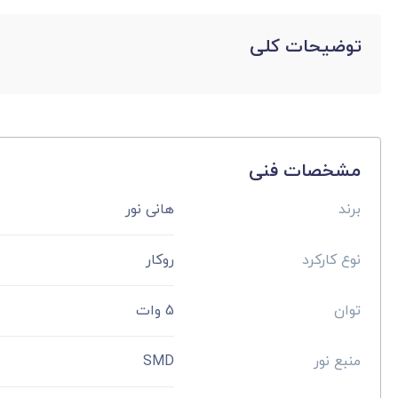
توضیحات کلی
مشخصات فنی
برند
هانی نور
نوع کارکرد
روکار
توان
5 وات
منبع نور
SMD