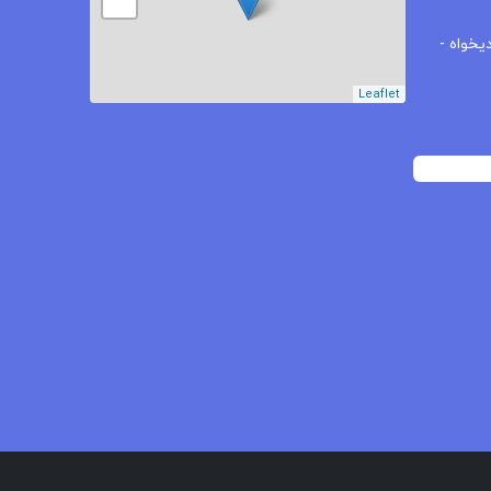
−
یخواه -
Leaflet