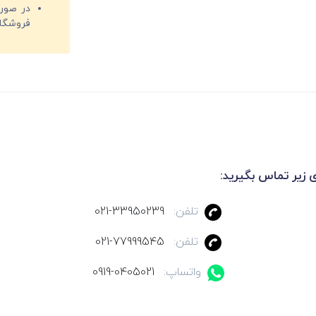
فروشگا
ی زیر تماس بگیرید:
تلفن:
021-33950239
تلفن:
021-77999545
واتساپ:
0919-0405021