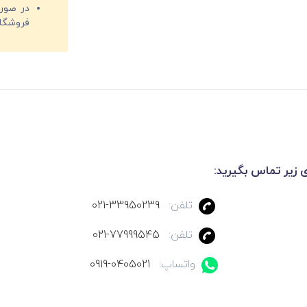
فروشگا
ی زیر تماس بگیرید:
تلفن:
021-33950239
تلفن:
021-77999545
واتساپ:
0919-0405021