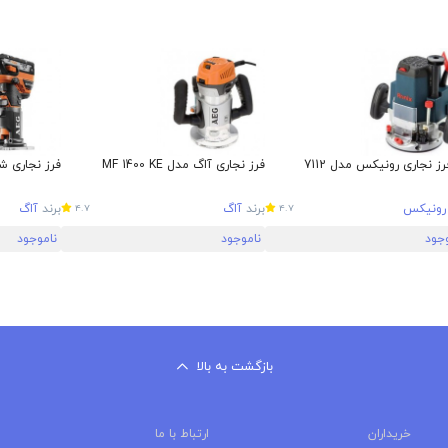
رز نجاری رونیکس مدل 7112
فرز نجاری آاگ مدل MF 1400 KE
فرز نجاری شارژ
رونیکس
برند
آاگ
برند
آاگ
4.7
4.7
وجود
ناموجود
ناموجود
بازگشت به بالا
خریداران
ارتباط با ما