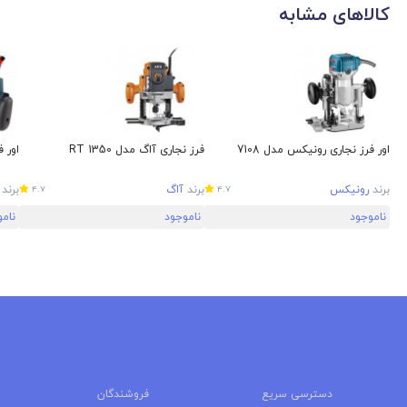
کالاهای مشابه
اور فرز نجاری رونیکس مدل 7108
فرز نجاری آاگ مدل RT 1350
اور ف
برند
رونیکس
برند
آاگ
برند
4.7
4.7
ناموجود
ناموجود
نام
دسترسی سریع
فروشندگان