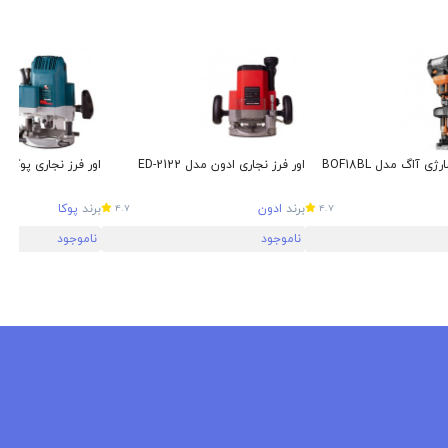
ی آاگ مدل BOF18BL
اور فرز نجاری ادون مدل ED-2122
اور فرز نجاری پوکا مدل 
برند
ادون
برند
پوکا
4.7
4.7
ناموجود
ناموجود