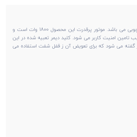
که به اسم روتر نجاری نیز شناخته می شود. یک نوع فرز مناسب برش دادن و تراش قطعات چوبی می باشد. موتور پرقدرت این محصول 1800 وات است و
تیغه که سبب تامین امنیت کاربر می شود. کلید دیمر تعبیه شده در این
ی 6،8 و 12 میلی متر می باشد. کولت به سری فرز گفته می شود که برای تعویض آن ز قفل شفت استفاده می