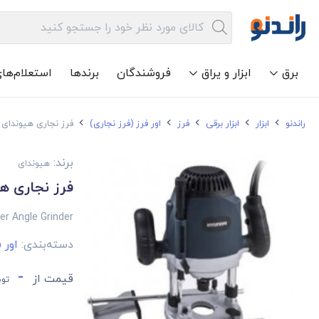
برق
ابزار و یراق
فروشندگان
برندها
استعلام‌ها
راندنو
ابزار
ابزار برقی
فرز
اور فرز (فرز نجاری)
فرز نجاری هیوندای مدل 2
برند:
هیوندای
فرز نجاری هیون
er Angle Grinder
دسته‌بندی:
اور 
-
قیمت از
توم