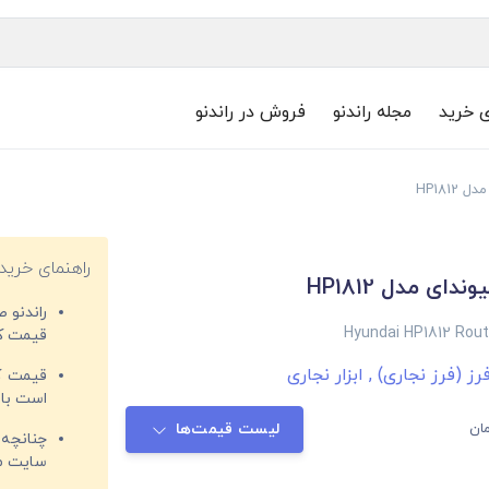
ی خرید
مجله راندنو
فروش در راندنو
HP181
راهنمای خرید
دای مدل HP1812
راندنو 
Hyundai HP1812 Rout
قیمت‌ کا
فرز (فرز نجاری)
,
ابزار نجاری
قیمت کم
است با 
ان
لیست قیمت‌ها
چنانچه 
سایت مغ