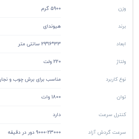
وزن
5900 گرم
برند
هیوندای
ابعاد
33*16*29 سانتی متر
ولتاژ
220 ولت
نوع کاربرد
مناسب برای برش چوب و نجار
توان
1800 وات
کنترل سرعت
دارد
سرعت گردش آزاد
9000-23000 دور در دقیقه