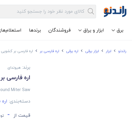
برق
ابزار و یراق
فروشندگان
برندها
استعلام‌ها
راندنو
ابزار
ابزار برقی
اره برقی
اره فارسی بر
اره فارسی بر کشویی هیوند
برند:
هیوندای
اره فارسی بر ک
ound Miter Saw
دسته‌بندی:
اره 
-
قیمت از
توم