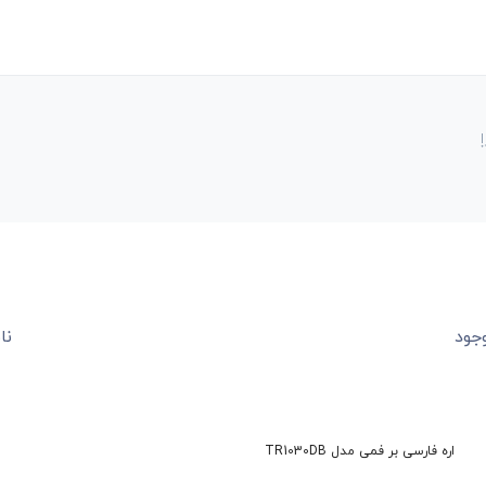
اره فارسی بر کشویی فکس مدل F36-
اره فارسی بر فمی مدل TR250i
257DB