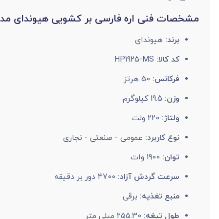
مشخصات فنی اره فارسی بر کشویی هیوندای مدل 1925-MS
برند:
هیوندای
کد کالا:
HP1925-MS
فرکانس:
50 هرتز
وزن:
19.5 کیلوگرم
ولتاژ:
220 ولت
نوع کاربرد:
عمومی - صنعتی - نجاری
توان:
1900 وات
سرعت گردش آزاد:
4700 دور بر دقیقه
منبع تغذیه:
برقی
طول تیغه:
255.30 میلی متر