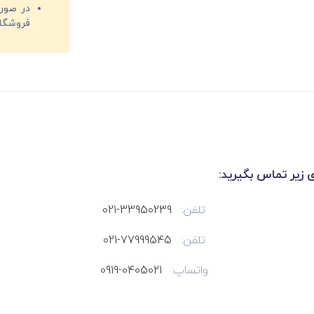
فروشگا
ی زیر تماس بگیرید:
تلفن:
021-33950239
تلفن:
021-77999545
واتساپ:
0919-0405021