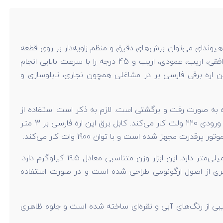
هیوندای می‌توان برش‌های دقیق و منظم زاویه‌دار بر روی قطعه
کار ایجاد کرد. این محصول بیشترین کاربرد را در صنایع چوبی و کارگاه‌های نجاری دارد. اره فارسی بر هیوندای مدل 1925 برش‌های افقی، اریب، عمودی، اریب و 45 درجه را با سرعت بالایی انجام
 مختلف مانند MDF و نئوپان مناسب است. استفاده از این اره برقی فارسی بر در مشاغلی همچون نجاری، تابلوسازی و
ه به صورت رفت و برگشتی است. لازم به ذکر است استفاده از
این فارسی بر برای برش چوب‌های بسیار ضخیم و عریض نیز مناسب است. منبع تغذیه این اره فارسی بر برق شهری است و با ولتاژ ورودی 220 ولت کار می‌کند. کابل برق این اره فارسی بر 3 متر
سرعت گردش آزاد این وسیله معادل 4700 دور بر دقیقه برآورد می‌شود. تیغه این اره فارسی بر طول استانداردی معادل 255.30 میلی‌متر دارد. این ابزار وزن متناسبی معادل 19.5 کیلوگرم دارد.
یری از اصول ارگونومی طراحی شده است و در صورت استفاده
 بر ترکیبی از رنگ‌های آبی و نقره‌ای ساخته شده است و جلوه ظاهری