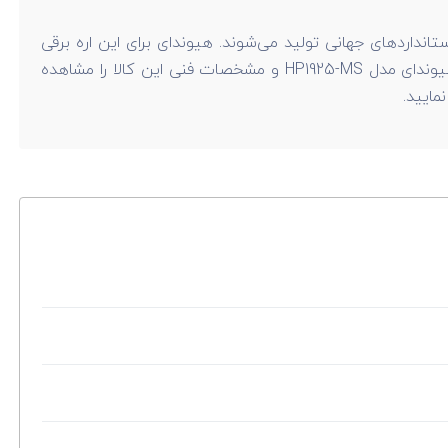
تانداردهای جهانی تولید می‌شوند. هیوندای برای این اره برقی
گارانتی 365 روزه در نظر گرفته است. شما کاربران گرامی با مراجعه به سایت راندنو می‌توانید لیست قیمت اره فارسی بر کشویی هیوندای مدل HP1925-MS و مشخصات فنی این کالا را مشاهده
مایید.