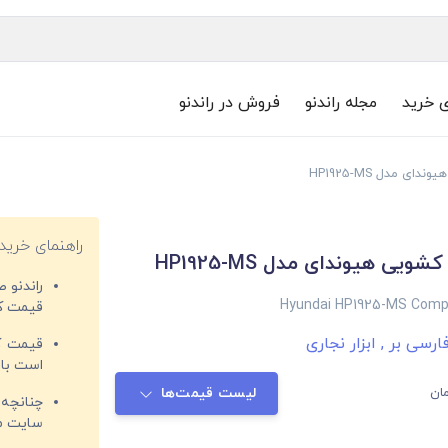
ی خرید
مجله راندنو
فروش در راندنو
ای مدل HP1925-MS
راهنمای خرید
شویی هیوندای مدل HP1925-MS
راندنو 
Hyundai HP1925-MS Comp
قیمت‌ کا
فارسی بر
,
ابزار نجاری
قیمت کم
است با 
ان
لیست قیمت‌ها
چنانچه 
سایت مغ