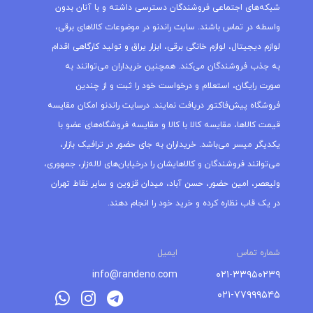
شبکه‌های اجتماعی فروشندگان دسترسی داشته و با آنان بدون
واسطه در تماس باشند. سایت راندنو در موضوعات کالاهای برقی،
لوازم دیجیتال، لوازم خانگی برقی، ابزار یراق و تولید کارگاهی اقدام
به جذب فروشندگان می‌کند. همچنین خریداران می‌توانند به
صورت رایگان، استعلام و درخواست خود را ثبت و از چندین
فروشگاه پیش‌فاکتور دریافت نمایند. درسایت راندنو امکان مقایسه
قیمت کالاها، مقایسه کالا با کالا و مقایسه فروشگاه‌های عضو با
یکدیگر میسر می‌باشد. خریداران به جای حضور در ترافیک بازار،
می‌توانند فروشندگان و کالاهایشان را درخیابان‌های لاله‌زار، جمهوری،
ولیعصر، امین حضور، حسن آباد، میدان قزوین و سایر نقاط تهران
در یک قاب نظاره کرده و خرید خود را انجام دهند.
شماره تماس
ایمیل
info@randeno.com
۰۲۱-۳۳۹۵۰۲۳۹
۰۲۱-۷۷۹۹۹۵۴۵