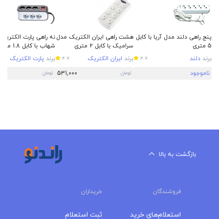
پنج راهی دلند مدل آریا با کابل
هشت راهی ایران الکتریک مدل
نه راهی پارت الکتریک
5 متری
سرامیک با کابل 2 متری
شهاب با کابل 1.8 متری
برند
دلند
برند
ایران الکتریک
برند
پارت الکتریک
4.7
4.7
ناموجود
531,000
تومان
تومان
بازگشت به بالا
فروشندگان
خریداران
استعلام‌های خرید
ثبت استعلام