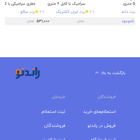
5 متری
سرامیک با کابل 2 متری
متری
برند
دلند
برند
ایران الکتریک
برند
ساکو
4.7
4.7
ناموجود
531,000
تومان
تومان
بازگشت به بالا
فروشندگان
خریداران
استعلام‌های خرید
ثبت استعلام
فروش در راندنو
فروشندگان
ثبت فروشگاه
ثبت شکایت