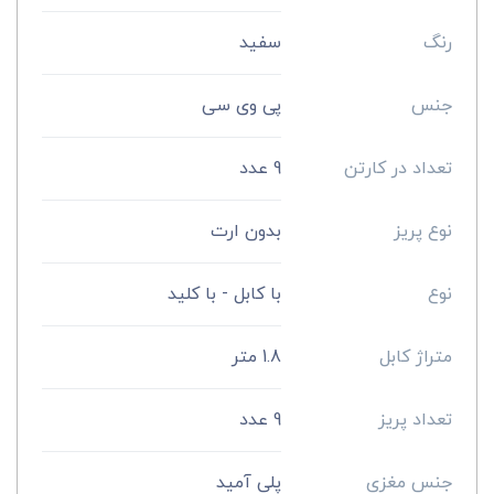
رنگ
سفید
جنس
پی وی سی
تعداد در کارتن
9 عدد
نوع پریز
بدون ارت
نوع
با کابل - با کلید
متراژ کابل
1.8 متر
تعداد پریز
9 عدد
جنس مغزی
پلی آمید