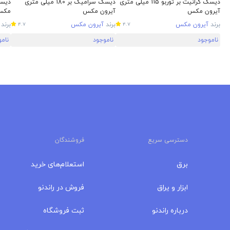
دیسک گرانیت بر توربو 115 میلی‌ متری
دیسک سرامیک بر 180 میلی متری
آیرون مکس
آیرون مکس
مکس
برند
آیرون مکس
برند
آیرون مکس
برند
4.7
4.7
ناموجود
ناموجود
نام
دسترسی سریع
فروشندگان
برق
استعلام‌های خرید
ابزار و یراق
فروش در راندنو
درباره‌ راندنو
ثبت فروشگاه