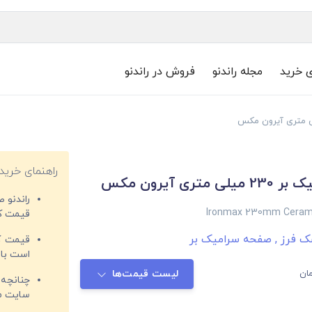
ی خرید
مجله راندنو
فروش در راندنو
راهنمای خرید
تری آیرون مکس
راندنو 
Ironmax 230mm Cerami
قیمت‌ کا
ک فرز
,
صفحه سرامیک بر
قیمت کم
است با 
ان
لیست قیمت‌ها
چنانچه 
سایت مغ