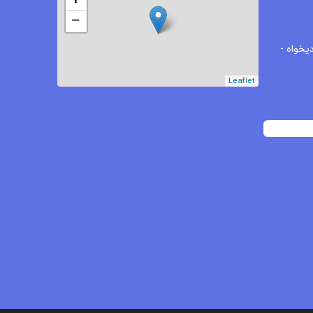
+
−
یخواه -
Leaflet