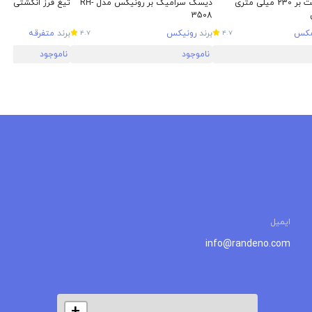
دیسک گرانیت بر 230 میلی‌ متری
دیسک سرامیک بر رونیکس مدل RH-
تیغ فرز انگشتی 5 عددی
3508
مکس
برند
رونیکس
برند
متفرقه
4.7
4.7
ناموجود
ناموجود
ایمیل
info@randeno.com