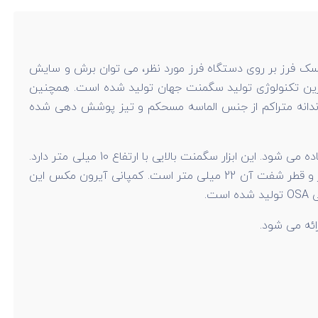
ک فرز بر روی دستگاه فرز مورد نظر، می توان برش و سایش
دترین تکنولوژی تولید سگمنت جهان تولید شده است. همچنین
ر که از نام این کالا مشخص است، برای برش سرامیک های مختلف استفاده می شود. لبه های این صفحه برش توسط 15 دندانه متراکم از جنس الماسه مسحکم و تیز پوشش دهی شده
استفاده از الماسه طول عمر دیسک را افزایش می دهد. از این دیسک برای برش سنگ و سرامیک هایی با ضخامت های گوناگون استفاده می شود. این ابزار سگمنت بالایی با ارتفاع 10 میلی متر دارد.
دیسک سرامیک بر آیرون مکس از قابلیت برش پرسلان و آجر لعابدار نیز برخوردار است. اندازه قطر این صفحه معادل 230 میلی متر و قطر شفت آن 22 میلی متر است. کمپانی آیرون مکس این
ائه می شود.