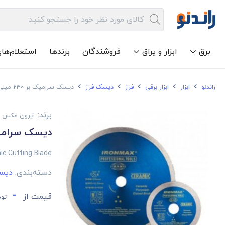
برق
ابزار و یراق
فروشندگان
برندها
استعلام‌ها
راندنو
ابزار
ابزار برقی
فرز
دیسک فرز
دیسک سرامیک بر 230 میلی متری آیرون مکس
برند:
آیرون مکس
دیسک سرامیک بر 230 میلی م
c Cutting Blade
دسته‌بندی:
دیس
-
قیمت از
توم