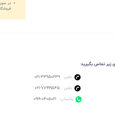
فروشگا
ی زیر تماس بگیرید:
تلفن:
021-33950239
تلفن:
021-77999545
واتساپ:
0919-0405021