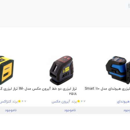
یزری هیوندای مدل Smart 110
تراز لیزری دو خط آیرون مکس مدل IM-
تراز لیزری کنزا
2518
هیوندای
برند
آیرون مکس
برند
کنزاکس
4.7
4.7
وجود
ناموجود
ناموجود