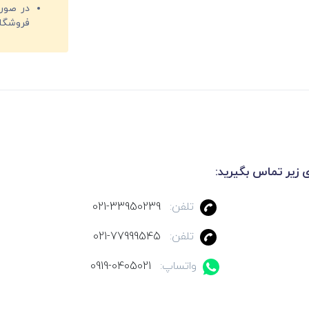
فروشگا
ی زیر تماس بگیرید:
تلفن:
021-33950239
تلفن:
021-77999545
واتساپ:
0919-0405021