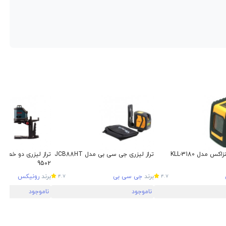
کس مدل KLL-3180
تراز لیزری جی سی بی مدل JCB88HT
9502
برند
جی سی بی
برند
رونیکس
4.7
4.7
ناموجود
ناموجود