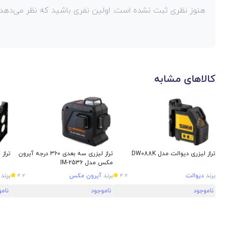
هنوز نظری ثبت نشده است. اولین نفری باشید که نظر می‌دهد!
کالاهای مشابه
تراز لیزری دیوالت مدل DW088K
تراز لیزری سه بعدی 360 درجه آیرون
تراز ل
مکس مدل IM-2536
برند
دیوالت
برند
آیرون مکس
برند
4.7
4.7
ناموجود
ناموجود
نام