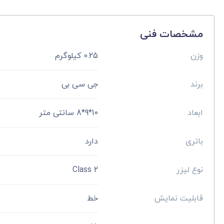
مشخصات فنی
وزن
0.25 کیلوگرم
برند
جی سی بی
ابعاد
10*9*8 سانتی متر
باتری
دارد
نوع لیزر
Class 2
قابلیت نمایش
خط