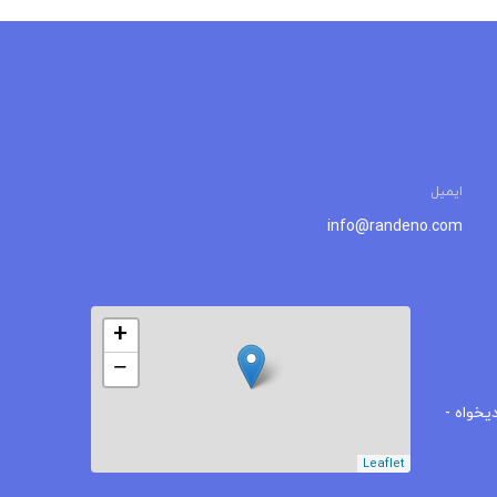
ایمیل
info@randeno.com
+
−
یخواه -
Leaflet