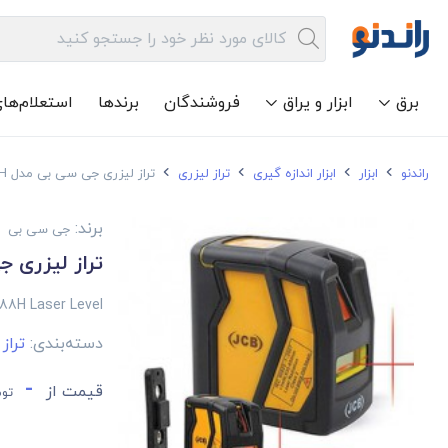
برق
ابزار و یراق
فروشندگان
برندها
استعلام‌ها
راندنو
ابزار
ابزار اندازه گیری
تراز لیزری
تراز لیزری جی سی بی مدل JCB88H
برند:
جی سی بی
تراز لیزری جی 
88H Laser Level
دسته‌بندی:
تراز
-
قیمت از
توم