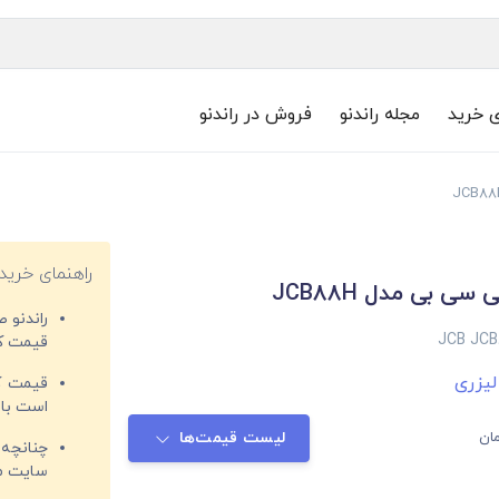
ی خرید
مجله راندنو
فروش در راندنو
راهنمای خرید
سی بی مدل JCB88H
راندنو 
JCB JCB
قیمت‌ کا
 لیزری
قیمت کم
است با 
ان
لیست قیمت‌ها
چنانچه 
سایت مغ