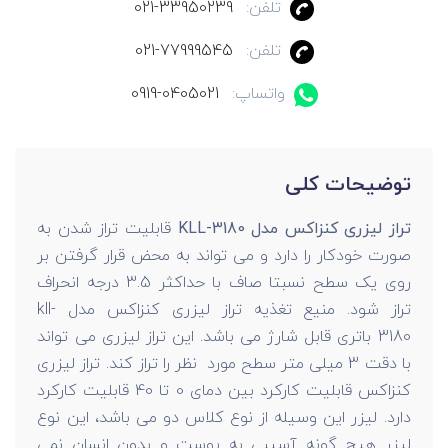
تلفن:
021-33950239
تلفن:
021-77999545
واتساپ:
0919-0405021
توضیحات کلی
تراز لیزری کنزاکس مدل KLL-3180
قابلیت تراز شدن به
صورت خودکار را دارد و می تواند به محض قرار گرفتن بر
روی یک سطح نسبتا صاف با حداکثر 3.5 درجه انحراف
تراز شود. منیع تغذیه تراز لیزری کنزاکس مدل kll-
3180 باتری قابل شارژ می باشد. این تراز لیزری می تواند
با دقت 3 میلی متر سطح مورد نظر را تراز کند. تراز لیزری
کنزاکس قابلیت کارکرد بین دمای 0 تا 40 قابلیت کارکرد
دارد. لیزر این وسیله از نوع کلاس دو می باشد، این نوع
لیزر هیچ گونه آسیبی به پوست و بدون انسان نمی