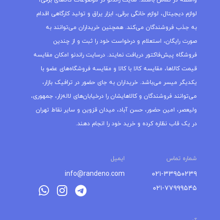
واسطه در تماس باشند. سایت راندنو در موضوعات کالاهای برقی،
لوازم دیجیتال، لوازم خانگی برقی، ابزار یراق و تولید کارگاهی اقدام
به جذب فروشندگان می‌کند. همچنین خریداران می‌توانند به
صورت رایگان، استعلام و درخواست خود را ثبت و از چندین
فروشگاه پیش‌فاکتور دریافت نمایند. درسایت راندنو امکان مقایسه
قیمت کالاها، مقایسه کالا با کالا و مقایسه فروشگاه‌های عضو با
یکدیگر میسر می‌باشد. خریداران به جای حضور در ترافیک بازار،
می‌توانند فروشندگان و کالاهایشان را درخیابان‌های لاله‌زار، جمهوری،
ولیعصر، امین حضور، حسن آباد، میدان قزوین و سایر نقاط تهران
در یک قاب نظاره کرده و خرید خود را انجام دهند.
شماره تماس
ایمیل
info@randeno.com
۰۲۱-۳۳۹۵۰۲۳۹
۰۲۱-۷۷۹۹۹۵۴۵