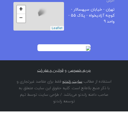
آدرس
+
تهران - خیابان سپهسالار -
کوچه آزادیخواه - پلاک 55 -
−
واحد 9
Leaflet
حریم خصوصی
و
قوانین و مقررات
استفاده از مطالب
سایت راندنو
فقط برای مقاصد غیرتجاری و
با ذکر منبع بلامانع است. کلیه حقوق این سایت متعلق به
صاحب دامنه راندنو می‌باشد. / طراحی سایت توسط تیم
توسعه راندنو