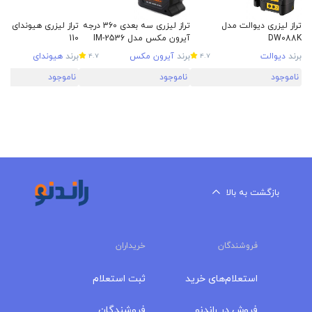
تراز لیزری دیوالت مدل
تراز لیزری سه بعدی 360 درجه
DW088K
آیرون مکس مدل IM-2536
110
برند
دیوالت
برند
آیرون مکس
برند
هیوندای
4.7
4.7
ناموجود
ناموجود
ناموجود
بازگشت به بالا
فروشندگان
خریداران
استعلام‌های خرید
ثبت استعلام
فروش در راندنو
فروشندگان