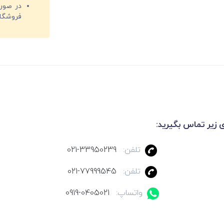
فروشگا
ی زیر تماس بگیرید:
تلفن:
021-33950239
تلفن:
021-77999545
واتساپ:
0919-0405021