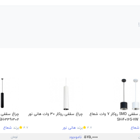
چراغ سقفی SMD روکار 7 وات شعاع
چراغ سقفی روکار 30 وات هانی نور
SH
SH-339-302
شعاع
برند
هانی نور
برند
شعاع
4.7
4.7
575,000
ناموجود
ن
تومان