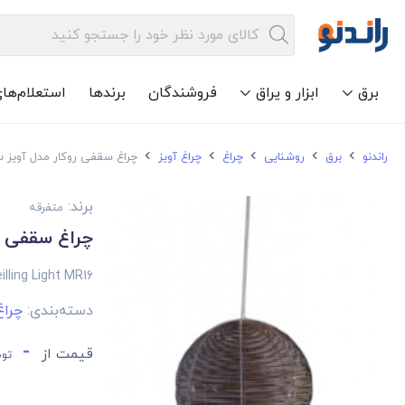
برق
ابزار و یراق
فروشندگان
برندها
استعلام‌ها
راندنو
برق
روشنایی
چراغ
چراغ آویز
چراغ سقفی روکار مدل آویز 
برند:
متفرقه
چراغ سقفی ر
illing Light MR16
دسته‌بندی:
چراغ
-
قیمت از
توم