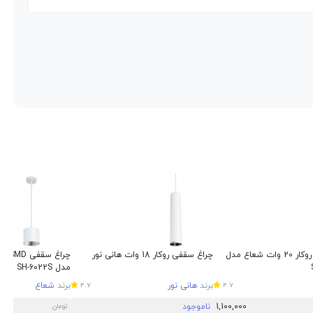
چراغ سقفی روکار 20 وات شعاع مدل
چراغ سقفی روکار 18 وات هانی نور
مدل SH-6022S
برند
هانی نور
برند
شعاع
4.7
4.7
1,100,000
ناموجود
تومان