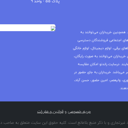
پلاک 55 - واحد 9
 همچنین خریداران می‌توانند به
های اجتماعی فروشندگان دسترسی
ای برقی، لوازم دیجیتال، لوازم خانگی
خریداران می‌توانند به صورت رایگان،
یند. درسایت راندنو امکان مقایسه
ر می‌باشد. خریداران به جای حضور در
جمهوری، ولیعصر، امین حضور، حسن آباد،
دهند.
حریم خصوصی
و
قوانین و مقررات
غیرتجاری و با ذکر منبع بلامانع است. کلیه حقوق این سایت متعلق به صاحب دا