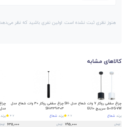
هنوز نظری ثبت نشده است. اولین نفری باشید که نظر می‌دهد!
کالاهای مشابه
چراغ سقفی روکار 7 وات شعاع مدل SH-
چراغ سقفی روکار 30 وات شعاع مدل
5016S-7W سرپیچ GU10
SH-339-303
مدل -4016S-7W
برند
شعاع
برند
شعاع
برند
4.7
4.7
635,000
795,000
تومان
تومان
توما