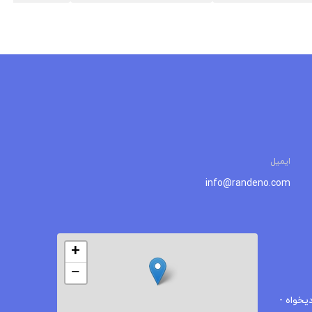
ایمیل
info@randeno.com
+
−
یخواه -