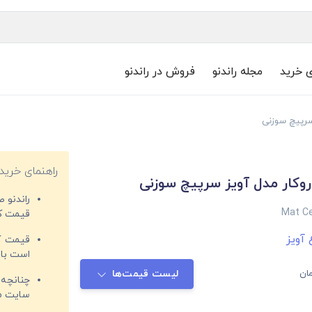
ی خرید
مجله راندنو
فروش در راندنو
سرپیچ سوزنی
راهنمای خرید
وکار مدل آویز سرپیچ سوزنی
راندنو 
Mat Ce
قیمت‌ کا
 آویز
قیمت کم
است با 
ان
لیست قیمت‌ها
چنانچه 
سایت مغ