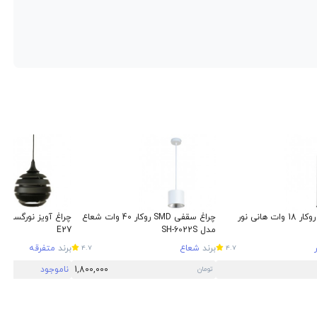
 هانی نور
چراغ سقفی SMD روکار 40 وات شعاع
مدل SH-6022S
E27
برند
شعاع
برند
متفرقه
4.7
4.7
1,800,000
ناموجود
تومان