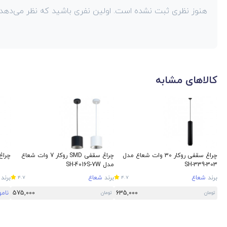
هنوز نظری ثبت نشده است. اولین نفری باشید که نظر می‌دهد!
کالاهای مشابه
چراغ سقفی روکار 30 وات شعاع مدل
چراغ سقفی SMD روکار 7 وات شعاع
چراغ سقف
SH-339-303
مدل SH-4016S-7W
برند
شعاع
برند
شعاع
برند
4.7
4.7
635,000
575,000
نام
تومان
تومان