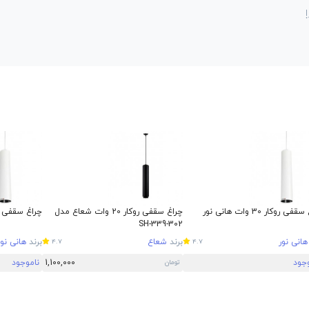
ی روکار 30 وات هانی نور
چراغ سقفی روکار 20 وات شعاع مدل
چراغ سقفی روکار 18 وات
SH-339-302
هانی نور
برند
شعاع
برند
هانی نور
4.7
4.7
وجود
1,100,000
ناموجود
تومان