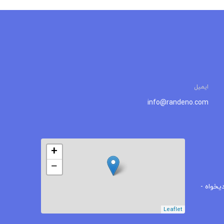
ایمیل
info@randeno.com
+
−
یخواه -
Leaflet