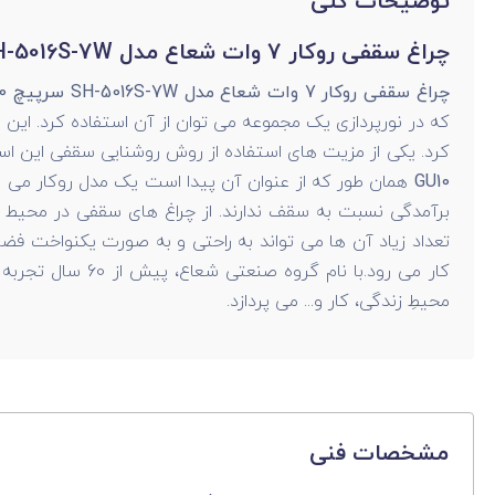
توضیحات کلی
چراغ سقفی روکار 7 وات شعاع مدل SH-5016S-7W سرپیچ GU10
چراغ سقفی روکار 7 وات شعاع مدل SH-5016S-7W سرپیچ GU10
که در نورپردازی یک مجموعه می توان از آن استفاده کرد. این 
کرد. یکی از مزیت های استفاده از روش روشنایی سقفی این است
GU10
همان طور که از عنوان آن پیدا است یک مدل روکار می ب
برآمدگی نسبت به سقف ندارند. از چراغ های سقفی در محیط های
تعداد زیاد آن ها می تواند به راحتی و به صورت یکنواخت فضا 
کار می رود.با ن
محيطِ زندگی، كار و... می پردازد.
مشخصات فنی