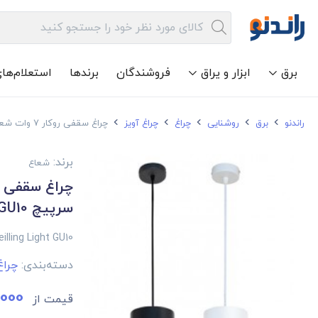
برق
ابزار و یراق
فروشندگان
برندها
استعلام‌ها
راندنو
برق
روشنایی
چراغ
چراغ آویز
چراغ سقفی روکار 7 وات شعاع مدل SH-5016S-7W سرپیچ GU10
برند:
شعاع
سرپیچ GU10
lling Light GU10
دسته‌بندی:
چراغ
000
قیمت از