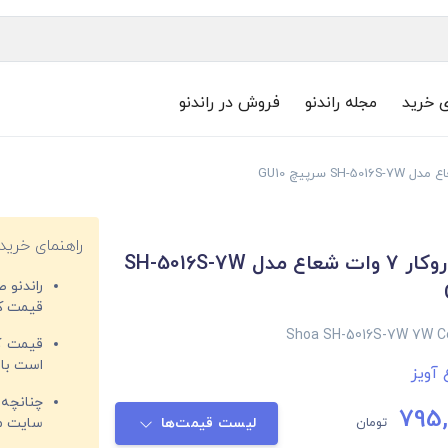
ی خرید
مجله راندنو
فروش در راندنو
راهنمای خرید
چراغ سقفی روکار 7 وات شعاع مدل SH-5016S-7W
راندنو 
قیمت‌ کا
Shoa SH-5016S-7W 7W Cei
قیمت کم
است با 
 آویز
چنانچه 
795,
تومان
لیست قیمت‌ها
سایت مغ