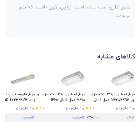
هنوز نظری ثبت نشده است. اولین نفری باشید که نظر
می‌دهد!
کالاهای مشابه
چراغ اضطراری 8*2 وات مازی
چراغ اضطراری 8*1 وات مازی نور
نور MF28EPN3 مدل فانال
MF18 مدل فانال IP65
IP65
نور IP65
برند
مازی نور
برند
مازی نور
برند
مازی نور
4.7
4.7
630,000
ناموجود
ناموجود
تومان