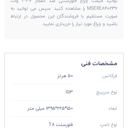
توانید قیمت چراغ فلورسنتی ضد انفجار 36*2 وات
MSEXE840236 را مشاهده کنید. سپس می توانید به
صورت مستقیم با فروشندگان این محصول در ارتباط
باشید و چراغ مورد نیاز را خریداری نمایید.
مشخصات فنی
فرکانس
50 هرتز
نوع سرپیچ
G13
ابعاد
150*225*1395 میلی متر
نوع لامپ
فلورسنت T8