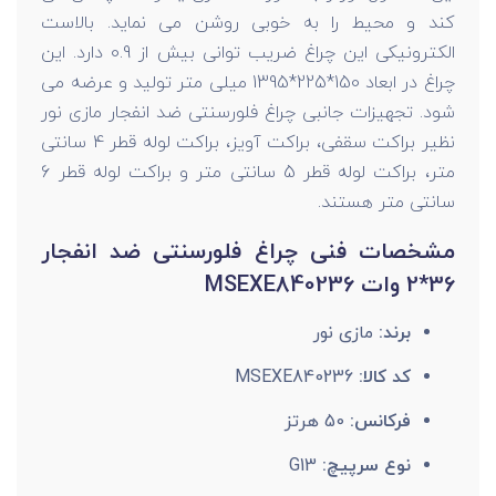
کند و محیط را به خوبی روشن می نماید. بالاست
الکترونیکی این چراغ ضریب توانی بیش از 0.9 دارد. این
چراغ در ابعاد 150*225*1395 میلی متر تولید و عرضه می
شود. تجهیزات جانبی چراغ فلورسنتی ضد انفجار مازی نور
نظیر براکت سقفی، براکت آویز، براکت لوله قطر 4 سانتی
متر، براکت لوله قطر 5 سانتی متر و براکت لوله قطر 6
سانتی متر هستند.
مشخصات فنی چراغ فلورسنتی ضد انفجار
36*2 وات MSEXE840236
برند:
مازی نور
کد کالا:
MSEXE840236
فرکانس:
50 هرتز
نوع سرپیچ:
G13