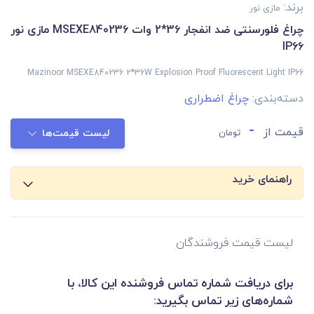
برند:
مازی نور
چراغ فلورسنتی ضد انفجار 36*2 وات MSEXE840236 مازی نور
IP66
Mazinoor MSEXE840236 2*36W Explosion Proof Fluorescent Light IP66
دسته‌بندی:
چراغ اضطراری
-
قیمت از
تومان
لیست قیمت‌ها
راهنمای خرید
لیست قیمت فروشندگان
برای دریافت شماره تماس فروشنده این کالا، با
شماره‌های زیر تماس بگیرید: