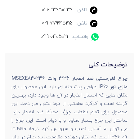
تلفن:
021-33950239
تلفن:
021-77999545
واتساپ:
0919-0405021
توضیحات کلی
چراغ فلورسنتی ضد انفجار 36*2 وات MSEXE840236
مازی نور IP66
طراحی پیشرفته ای دارد. این محصول برای
مکان هایی که احتمال انفجار در آن ها وجود دارد، بهترین
گزینه است و کارکرد مطمئنی از خود نشان می دهد. این
محصول برای تمام قطعات چراغ، محافظ ضد انفجار دارد.
ساختار این چراغ بسیار مقاوم و با دوام است. این چراغ را
می توان به آسانی نصب و سرویس کرد. درجه حقاظت
آن IP66 است که نشان دهنده مقاومت زیاد چراغ در برابر