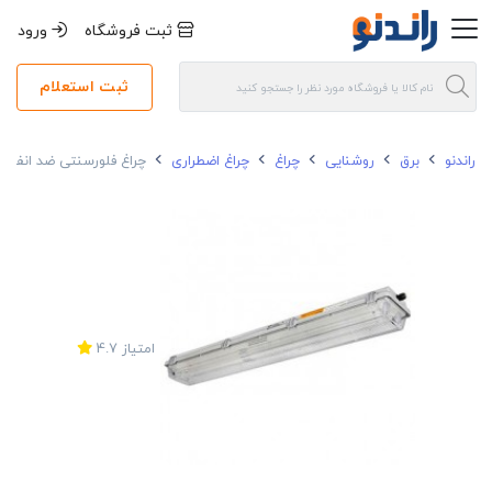
ثبت فروشگاه
ورود
ثبت استعلام
راندنو
برق
روشنایی
چراغ
چراغ اضطراری
چراغ فلورسنتی ضد انفجار 36*2 وات MSEXE840236 مازی نور 66
امتیاز
4.7