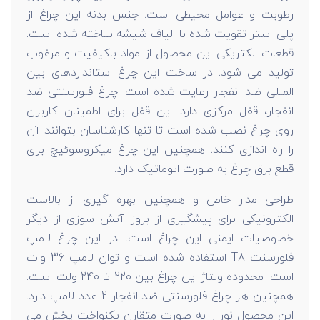
رطوبت و عوامل محیطی است. جنس بدنه این چراغ از
پلی استر تقویت شده با الیاف شیشه ساخته شده است.
قطعات الکتریکی این محصول از مواد باکیفیت و مرغوب
تولید می شود. در ساخت این چراغ استانداردهای بین
المللی ضد انفجار رعایت شده است. چراغ فلورسنتی ضد
انفجار، قفل مرکزی دارد. این قفل برای اطمینان کاربران
روی چراغ نصب شده است تا تنها کارشناسان بتوانند آن
را راه اندازی کنند. همچنین این چراغ میکروسوئیچ برای
قطع برق چراغ به صورت اتوماتیک دارد.
طراحی مدار خاص و همچنین بهره گیری از بالاست
الکترونیکی برای پیشگیری از بروز آتش سوزی از دیگر
خصوصیات ایمنی این چراغ است. در این چراغ لامپ
فلورسنت T8 استفاده شده است و توان لامپ 36 وات
است. محدوده ولتاژ این چراغ بین 220 تا 240 ولت است.
همچنین هر چراغ فلورسنتی ضد انفجار 2 عدد لامپ دارد.
این محصول نور را به صورت متقارن یکنواخت پخش می