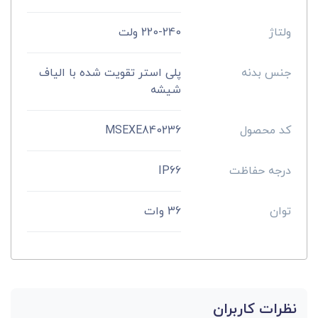
ولتاژ
220-240 ولت
جنس بدنه
پلی استر تقویت شده با الیاف
شیشه
کد محصول
MSEXE840236
درجه حفاظت
IP66
توان
36 وات
نظرات کاربران